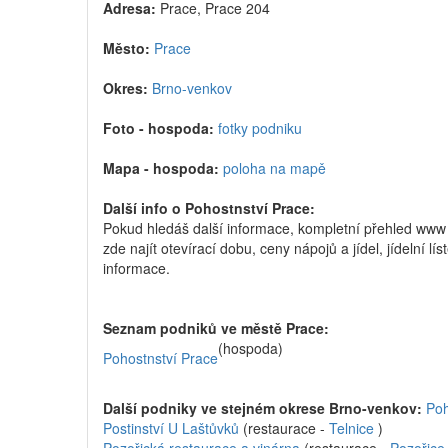
Adresa:
Prace, Prace 204
Město:
Prace
Okres:
Brno-venkov
Foto - hospoda:
fotky podniku
Mapa - hospoda:
poloha na mapě
Další info o Pohostnství Prace:
Pokud hledáš další informace, kompletní přehled www
zde najít otevírací dobu, ceny nápojů a jídel, jídelní l
informace.
Seznam podniků ve městě Prace:
(hospoda)
Pohostnství Prace
Další podniky ve stejném okrese Brno-venkov:
Po
Postinství U Laštůvků
(restaurace -
Telnice
)