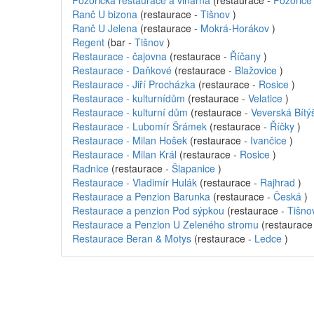
Pozořická restaurace a vinárna
(restaurace -
Pozořice
Ranč U bizona
(restaurace -
Tišnov
)
Ranč U Jelena
(restaurace -
Mokrá-Horákov
)
Regent
(bar -
Tišnov
)
Restaurace - čajovna
(restaurace -
Říčany
)
Restaurace - Daňkové
(restaurace -
Blažovice
)
Restaurace - Jiří Procházka
(restaurace -
Rosice
)
Restaurace - kulturnídům
(restaurace -
Velatice
)
Restaurace - kulturní dům
(restaurace -
Veverská Bítý
Restaurace - Lubomír Šrámek
(restaurace -
Říčky
)
Restaurace - Milan Hošek
(restaurace -
Ivančice
)
Restaurace - Milan Král
(restaurace -
Rosice
)
Radnice
(restaurace -
Šlapanice
)
Restaurace - Vladimír Hulák
(restaurace -
Rajhrad
)
Restaurace a Penzion Barunka
(restaurace -
Česká
)
Restaurace a penzion Pod sýpkou
(restaurace -
Tišno
Restaurace a Penzion U Zeleného stromu
(restaurace
Restaurace Beran & Motys
(restaurace -
Ledce
)