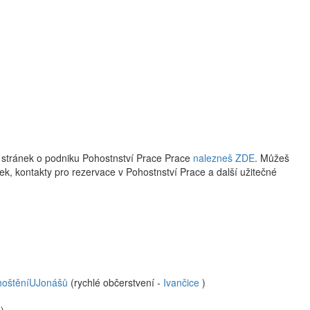
 stránek o podniku Pohostnství Prace Prace
nalezneš ZDE
. Můžeš
ístek, kontakty pro rezervace v Pohostnství Prace a další užitečné
hoštěníUJonášů
(rychlé občerstvení -
Ivančice
)