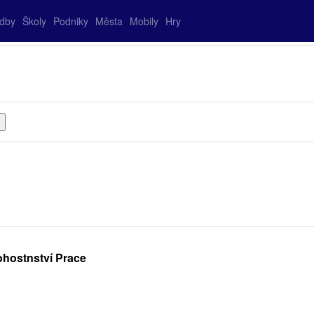
adby
Školy
Podniky
Města
Mobily
Hry
ohostnství Prace