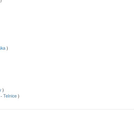
)
ška
)
v
)
 -
Telnice
)