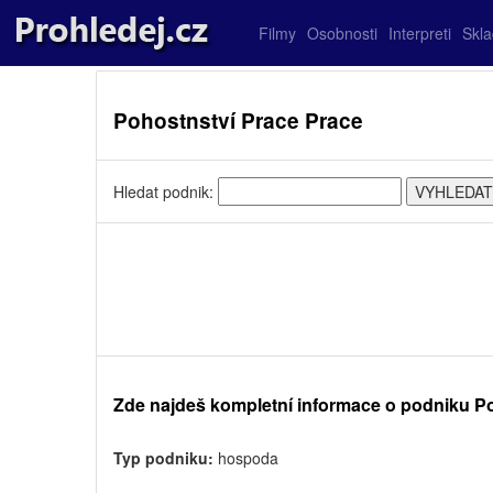
Filmy
Osobnosti
Interpreti
Skl
Pohostnství Prace Prace
Hledat podnik:
Zde najdeš kompletní informace o podniku P
Typ podniku:
hospoda