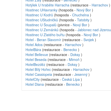
Hotel Žalý
(restaurace -
Benecko
)
Hotýlek U hraběte Harracha
(restaurace -
Harrachov
)
Hostinec UHavranky
(hospoda -
Nový Bor
)
Hostinec U Kodrů
(hospoda -
Chuchelna
)
Hostinec UStudničků
(hospoda -
Tatobity
)
Hostinec U Šoupalů
(pivnice -
Nový Bor
)
Hostinec U Zemánků
(hospoda -
Jablonec nad Jizerou
Hostinec U Zlatého buřtu
(hospoda -
Nový Bor
)
Hotel - Beran Slavomír
(restaurace -
Svojek
)
Hotel Ados
(restaurace -
Harrachov
)
HotelBára
(restaurace -
Benecko
)
Hotel Bellevue
(restaurace -
Doksy
)
Hotel Beseda
(restaurace -
Mimoň
)
HotelBezděz
(restaurace -
Doksy
)
Hotel Bílý Hořec
(restaurace -
Harrachov
)
Hotel Cassiopeia
(restaurace -
Jesenný
)
HotelCity
(restaurace -
Česká Lípa
)
Hotel Diana
(restaurace -
Benecko
)