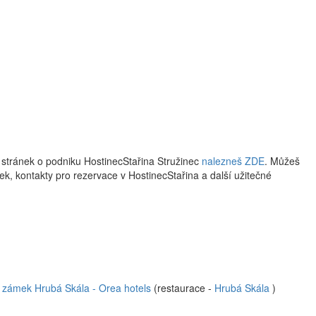
 stránek o podniku HostinecStařina Stružinec
nalezneš ZDE
. Můžeš
ístek, kontakty pro rezervace v HostinecStařina a další užitečné
 zámek Hrubá Skála - Orea hotels
(restaurace -
Hrubá Skála
)