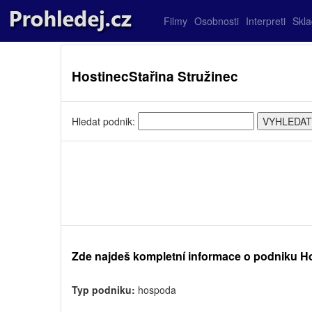
Filmy
Osobnosti
Interpreti
Skl
HostinecStařina Stružinec
Hledat podnik:
Zde najdeš kompletní informace o podniku H
Typ podniku:
hospoda