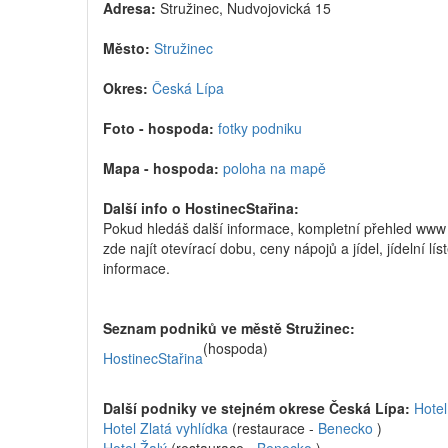
Adresa:
Stružinec, Nudvojovická 15
Město:
Stružinec
Okres:
Česká Lípa
Foto - hospoda:
fotky podniku
Mapa - hospoda:
poloha na mapě
Další info o HostinecStařina:
Pokud hledáš další informace, kompletní přehled www
zde najít otevírací dobu, ceny nápojů a jídel, jídelní l
informace.
Seznam podniků ve městě Stružinec:
(hospoda)
HostinecStařina
Další podniky ve stejném okrese Česká Lípa:
Hotel
Hotel Zlatá vyhlídka
(restaurace -
Benecko
)