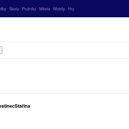
adby
Školy
Podniky
Města
Mobily
Hry
ostinecStařina