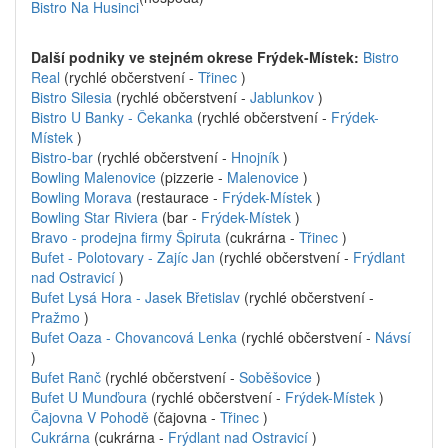
Bistro Na Husinci
Další podniky ve stejném okrese Frýdek-Místek:
Bistro
Real
(rychlé občerstvení -
Třinec
)
Bistro Silesia
(rychlé občerstvení -
Jablunkov
)
Bistro U Banky - Čekanka
(rychlé občerstvení -
Frýdek-
Místek
)
Bistro-bar
(rychlé občerstvení -
Hnojník
)
Bowling Malenovice
(pizzerie -
Malenovice
)
Bowling Morava
(restaurace -
Frýdek-Místek
)
Bowling Star Riviera
(bar -
Frýdek-Místek
)
Bravo - prodejna firmy Špiruta
(cukrárna -
Třinec
)
Bufet - Polotovary - Zajíc Jan
(rychlé občerstvení -
Frýdlant
nad Ostravicí
)
Bufet Lysá Hora - Jasek Břetislav
(rychlé občerstvení -
Pražmo
)
Bufet Oaza - Chovancová Lenka
(rychlé občerstvení -
Návsí
)
Bufet Ranč
(rychlé občerstvení -
Soběšovice
)
Bufet U Munďoura
(rychlé občerstvení -
Frýdek-Místek
)
Čajovna V Pohodě
(čajovna -
Třinec
)
Cukrárna
(cukrárna -
Frýdlant nad Ostravicí
)