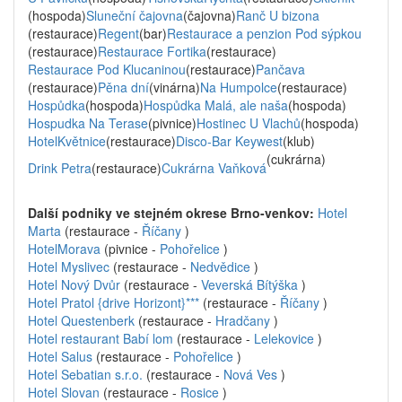
(hospoda)
Sluneční čajovna
(čajovna)
Ranč U bizona
(restaurace)
Regent
(bar)
Restaurace a penzion Pod sýpkou
(restaurace)
Restaurace Fortika
(restaurace)
Restaurace Pod Klucaninou
(restaurace)
Pančava
(restaurace)
Pěna dní
(vinárna)
Na Humpolce
(restaurace)
Hospůdka
(hospoda)
Hospůdka Malá, ale naša
(hospoda)
Hospudka Na Terase
(pivnice)
Hostinec U Vlachů
(hospoda)
HotelKvětnice
(restaurace)
Disco-Bar Keywest
(klub)
(cukrárna)
Drink Petra
(restaurace)
Cukrárna Vaňková
Další podniky ve stejném okrese Brno-venkov:
Hotel
Marta
(restaurace -
Říčany
)
HotelMorava
(pivnice -
Pohořelice
)
Hotel Myslivec
(restaurace -
Nedvědice
)
Hotel Nový Dvůr
(restaurace -
Veverská Bítýška
)
Hotel Pratol {drive Horizont}***
(restaurace -
Říčany
)
Hotel Questenberk
(restaurace -
Hradčany
)
Hotel restaurant Babí lom
(restaurace -
Lelekovice
)
Hotel Salus
(restaurace -
Pohořelice
)
Hotel Sebatian s.r.o.
(restaurace -
Nová Ves
)
Hotel Slovan
(restaurace -
Rosice
)