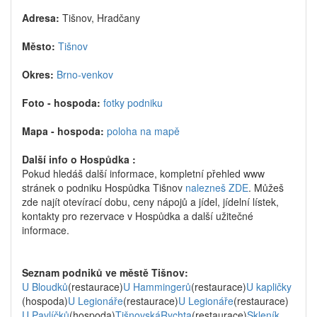
Adresa:
Tišnov, Hradčany
Město:
Tišnov
Okres:
Brno-venkov
Foto - hospoda:
fotky podniku
Mapa - hospoda:
poloha na mapě
Další info o Hospůdka :
Pokud hledáš další informace, kompletní přehled www
stránek o podniku Hospůdka Tišnov
nalezneš ZDE
. Můžeš
zde najít otevírací dobu, ceny nápojů a jídel, jídelní lístek,
kontakty pro rezervace v Hospůdka a další užitečné
informace.
Seznam podniků ve městě Tišnov:
U Bloudků
(restaurace)
U Hammingerů
(restaurace)
U kapličky
(hospoda)
U Legionáře
(restaurace)
U Legionáře
(restaurace)
U Pavlíčků
(hospoda)
TišnovskáRychta
(restaurace)
Skleník