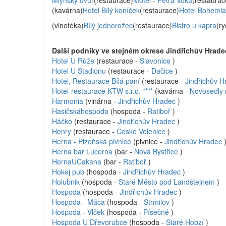
Mlýnský dvůr
(restaurace)
Motel - Petra Voka
(restaurac
(kavárna)
Hotel Bílý koníček
(restaurace)
Hotel Bohemia
(vinotéka)
Bílý jednorožec
(restaurace)
Bistro u kapra
(ry
Další podniky ve stejném okrese Jindřichův Hrad
Hotel U Růže
(restaurace -
Slavonice
)
Hotel U Stadionu
(restaurace -
Dačice
)
Hotel, Restaurace Bílá paní
(restaurace -
Jindřichův H
Hotel-restaurace KTW s.r.o. ****
(kavárna -
Novosedly
Harmonia
(vinárna -
Jindřichův Hradec
)
Hasičskáhospoda
(hospoda -
Ratiboř
)
Háčko
(restaurace -
Jindřichův Hradec
)
Henry
(restaurace -
České Velenice
)
Herna - Plzeňská pivnice
(pivnice -
Jindřichův Hradec
Herna bar Lucerna
(bar -
Nová Bystřice
)
HernaUČakana
(bar -
Ratiboř
)
Hokej pub
(hospoda -
Jindřichův Hradec
)
Holubnik
(hospoda -
Staré Město pod Landštejnem
)
Hospoda
(hospoda -
Jindřichův Hradec
)
Hospoda - Máca
(hospoda -
Strmilov
)
Hospoda - Vlček
(hospoda -
Písečné
)
Hospoda U Dřevorubce
(hospoda -
Staré Hobzí
)