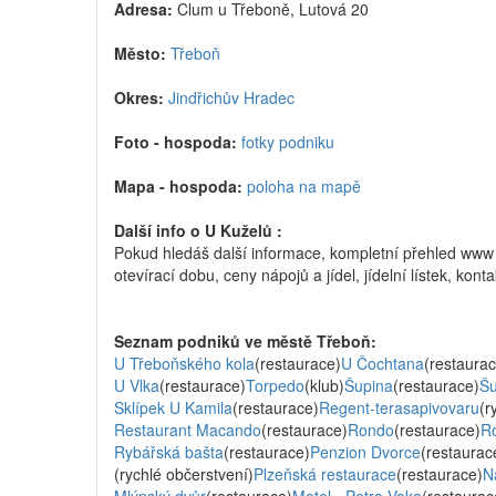
Adresa:
Clum u Třeboně, Lutová 20
Město:
Třeboň
Okres:
Jindřichův Hradec
Foto - hospoda:
fotky podniku
Mapa - hospoda:
poloha na mapě
Další info o U Kuželů :
Pokud hledáš další informace, kompletní přehled www
otevírací dobu, ceny nápojů a jídel, jídelní lístek, kon
Seznam podniků ve městě Třeboň:
U Třeboňského kola
(restaurace)
U Čochtana
(restaurac
U Vlka
(restaurace)
Torpedo
(klub)
Šupina
(restaurace)
Šu
Sklípek U Kamila
(restaurace)
Regent-terasapivovaru
(r
Restaurant Macando
(restaurace)
Rondo
(restaurace)
R
Rybářská bašta
(restaurace)
Penzion Dvorce
(restaurac
(rychlé občerstvení)
Plzeňská restaurace
(restaurace)
N