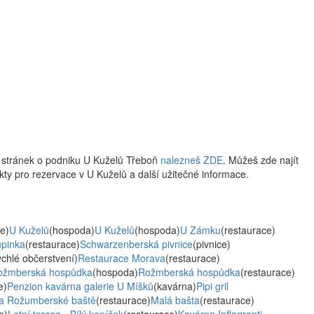
 stránek o podniku U Kuželů Třeboň
nalezneš ZDE
. Můžeš zde najít
takty pro rezervace v U Kuželů a další užitečné informace.
e)
U Kuželů
(hospoda)
U Kuželů
(hospoda)
U Zámku
(restaurace)
pinka
(restaurace)
Schwarzenberská pivnice
(pivnice)
ychlé občerstvení)
Restaurace Morava
(restaurace)
ožmberská hospůdka
(hospoda)
Rožmberská hospůdka
(restaurace)
e)
Penzion kavárna galerie U Míšků
(kavárna)
Pipi gril
a Rožumberské baště
(restaurace)
Malá bašta
(restaurace)