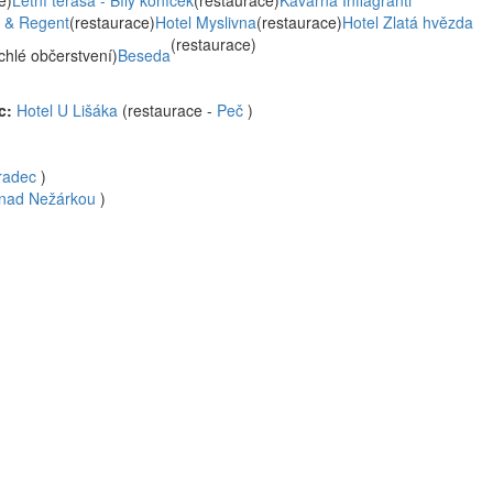
e)
Letní terasa - Bílý koníček
(restaurace)
Kavárna Inflagranti
 & Regent
(restaurace)
Hotel Myslivna
(restaurace)
Hotel Zlatá hvězda
(restaurace)
chlé občerstvení)
Beseda
ec:
Hotel U Lišáka
(restaurace -
Peč
)
radec
)
 nad Nežárkou
)
)