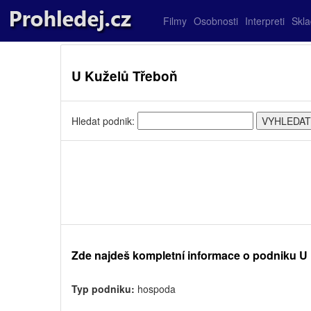
Filmy
Osobnosti
Interpreti
Skl
U Kuželů Třeboň
Hledat podnik:
Zde najdeš kompletní informace o podniku U
Typ podniku:
hospoda