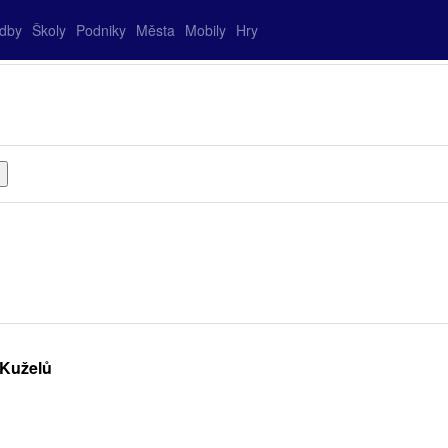
adby
Školy
Podniky
Města
Mobily
Hry
 Kuželů