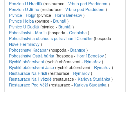
Penzion U Hradilů
(restaurace -
Vrbno pod Pradědem
)
Penzion U Jiřího
(restaurace -
Vrbno pod Pradědem
)
Pivnice - Hojgr
(pivnice -
Horní Benešov
)
Pivnice Holba
(pivnice -
Bruntál
)
Pivnice U Dudků
(pivnice -
Bruntál
)
Pohostinství - Martin
(hospoda -
Osoblaha
)
Pohostinství a obchod s potravinami Clondike
(hospoda -
Nové Heřminovy
)
Pohostinství Kačabar
(hospoda -
Brantice
)
Pohostinství Ostrá hůrka
(hospoda -
Horní Benešov
)
Rychlé občerstvení
(rychlé občerstvení -
Rýmařov
)
Rychlé občerstvení Jaso
(rychlé občerstvení -
Rýmařov
)
Restaurace Na Hřišti
(restaurace -
Rýmařov
)
Restaurace Na Hvězdě
(restaurace -
Karlova Studánka
)
Restaurace Pod Věží
(restaurace -
Karlova Studánka
)