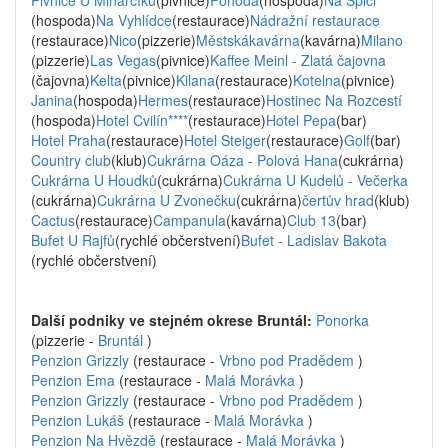
Pivnice U Minarčíků
(pivnice)
Pohoda
(hospoda)
Na Špici
(hospoda)
Na Vyhlídce
(restaurace)
Nádražní restaurace
(restaurace)
Nico
(pizzerie)
Městskákavárna
(kavárna)
Milano
(pizzerie)
Las Vegas
(pivnice)
Kaffee Meinl - Zlatá čajovna
(čajovna)
Kelta
(pivnice)
Kilana
(restaurace)
Kotelna
(pivnice)
Janina
(hospoda)
Hermes
(restaurace)
Hostinec Na Rozcestí
(hospoda)
Hotel Cvilín****
(restaurace)
Hotel Pepa
(bar)
Hotel Praha
(restaurace)
Hotel Steiger
(restaurace)
Golf
(bar)
Country club
(klub)
Cukrárna Oáza - Polová Hana
(cukrárna)
Cukrárna U Houdků
(cukrárna)
Cukrárna U Kudelů - Večerka
(cukrárna)
Cukrárna U Zvonečku
(cukrárna)
čertův hrad
(klub)
Cactus
(restaurace)
Campanula
(kavárna)
Club 13
(bar)
Bufet U Rajfů
(rychlé občerstvení)
Bufet - Ladislav Bakota
(rychlé občerstvení)
Další podniky ve stejném okrese Bruntál:
Ponorka
(pizzerie -
Bruntál
)
Penzion Grizzly
(restaurace -
Vrbno pod Pradědem
)
Penzion Ema
(restaurace -
Malá Morávka
)
Penzion Grizzly
(restaurace -
Vrbno pod Pradědem
)
Penzion Lukáš
(restaurace -
Malá Morávka
)
Penzion Na Hvězdě
(restaurace -
Malá Morávka
)