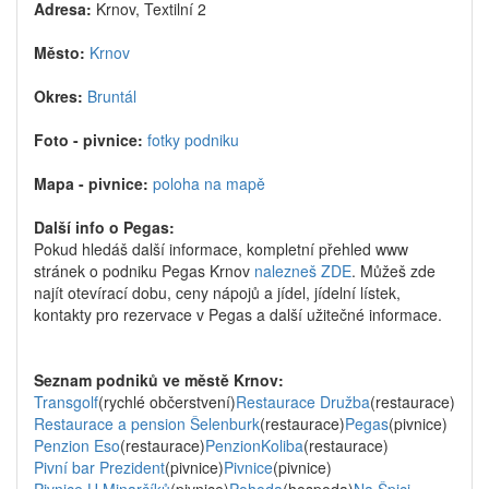
Adresa:
Krnov, Textilní 2
Město:
Krnov
Okres:
Bruntál
Foto - pivnice:
fotky podniku
Mapa - pivnice:
poloha na mapě
Další info o Pegas:
Pokud hledáš další informace, kompletní přehled www
stránek o podniku Pegas Krnov
nalezneš ZDE
. Můžeš zde
najít otevírací dobu, ceny nápojů a jídel, jídelní lístek,
kontakty pro rezervace v Pegas a další užitečné informace.
Seznam podniků ve městě Krnov:
Transgolf
(rychlé občerstvení)
Restaurace Družba
(restaurace)
Restaurace a pension Šelenburk
(restaurace)
Pegas
(pivnice)
Penzion Eso
(restaurace)
PenzionKoliba
(restaurace)
Pivní bar Prezident
(pivnice)
Pivnice
(pivnice)