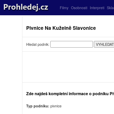
Filmy
Osobnosti
Interpreti
Skl
Pivnice Na Kuželně Slavonice
Hledat podnik:
Zde najdeš kompletní informace o podniku P
Typ podniku:
pivnice