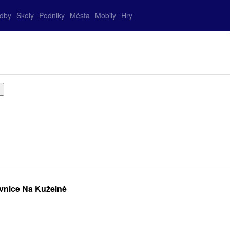
adby
Školy
Podniky
Města
Mobily
Hry
ivnice Na Kuželně