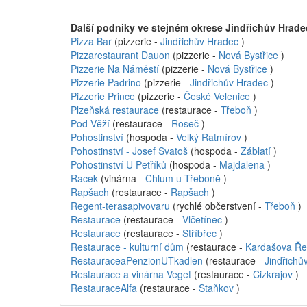
Další podniky ve stejném okrese Jindřichův Hrad
Pizza Bar
(pizzerie -
Jindřichův Hradec
)
Pizzarestaurant Dauon
(pizzerie -
Nová Bystřice
)
Pizzerie Na Náměstí
(pizzerie -
Nová Bystřice
)
Pizzerie Padrino
(pizzerie -
Jindřichův Hradec
)
Pizzerie Prince
(pizzerie -
České Velenice
)
Plzeňská restaurace
(restaurace -
Třeboň
)
Pod Věží
(restaurace -
Roseč
)
Pohostinství
(hospoda -
Velký Ratmírov
)
Pohostinství - Josef Svatoš
(hospoda -
Záblatí
)
Pohostinství U Petříků
(hospoda -
Majdalena
)
Racek
(vinárna -
Chlum u Třeboně
)
Rapšach
(restaurace -
Rapšach
)
Regent-terasapivovaru
(rychlé občerstvení -
Třeboň
)
Restaurace
(restaurace -
Vlčetínec
)
Restaurace
(restaurace -
Stříbřec
)
Restaurace - kulturní dům
(restaurace -
Kardašova Ře
RestauraceaPenzionUTkadlen
(restaurace -
Jindřichů
Restaurace a vinárna Veget
(restaurace -
Cizkrajov
)
RestauraceAlfa
(restaurace -
Staňkov
)