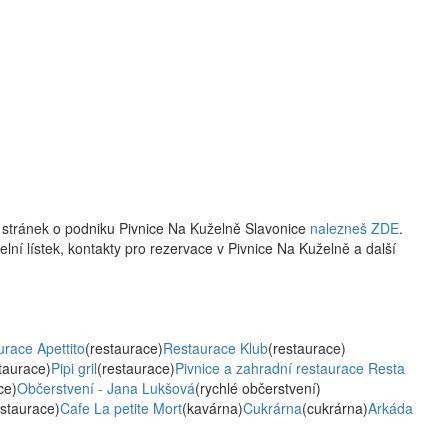
 stránek o podniku Pivnice Na Kuželně Slavonice
nalezneš ZDE
.
delní lístek, kontakty pro rezervace v Pivnice Na Kuželně a další
race Apettito
(restaurace)
Restaurace Klub
(restaurace)
taurace)
Pipi gril
(restaurace)
Pivnice a zahradní restaurace Resta
ce)
Občerstvení - Jana Lukšová
(rychlé občerstvení)
estaurace)
Cafe La petite Mort
(kavárna)
Cukrárna
(cukrárna)
Arkáda