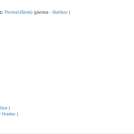
ec:
PivniceUŠimků
(pivnice -
Staňkov
)
čice
)
v Hradec
)