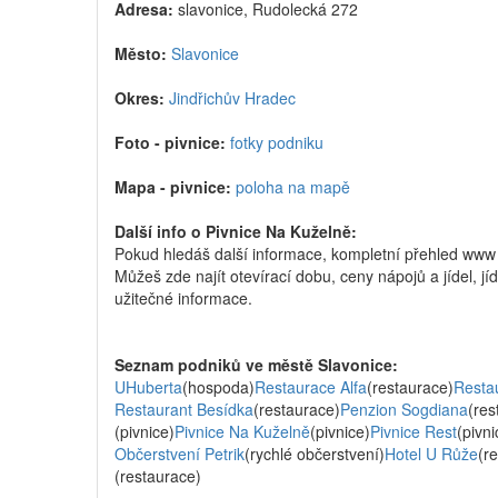
Adresa:
slavonice, Rudolecká 272
Město:
Slavonice
Okres:
Jindřichův Hradec
Foto - pivnice:
fotky podniku
Mapa - pivnice:
poloha na mapě
Další info o Pivnice Na Kuželně:
Pokud hledáš další informace, kompletní přehled www
Můžeš zde najít otevírací dobu, ceny nápojů a jídel, jí
užitečné informace.
Seznam podniků ve městě Slavonice:
UHuberta
(hospoda)
Restaurace Alfa
(restaurace)
Restau
Restaurant Besídka
(restaurace)
Penzion Sogdiana
(res
(pivnice)
Pivnice Na Kuželně
(pivnice)
Pivnice Rest
(pivni
Občerstvení Petrik
(rychlé občerstvení)
Hotel U Růže
(r
(restaurace)