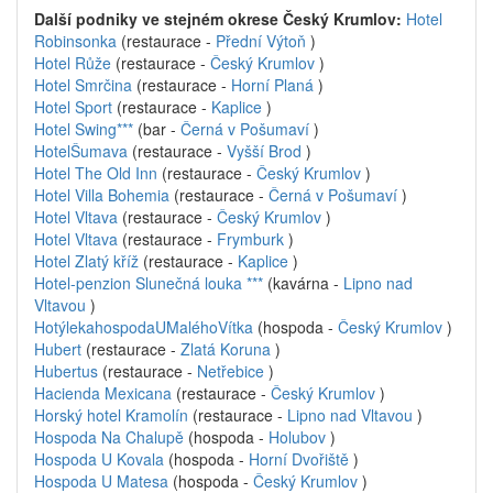
Další podniky ve stejném okrese Český Krumlov:
Hotel
Robinsonka
(restaurace -
Přední Výtoň
)
Hotel Růže
(restaurace -
Český Krumlov
)
Hotel Smrčina
(restaurace -
Horní Planá
)
Hotel Sport
(restaurace -
Kaplice
)
Hotel Swing***
(bar -
Černá v Pošumaví
)
HotelŠumava
(restaurace -
Vyšší Brod
)
Hotel The Old Inn
(restaurace -
Český Krumlov
)
Hotel Villa Bohemia
(restaurace -
Černá v Pošumaví
)
Hotel Vltava
(restaurace -
Český Krumlov
)
Hotel Vltava
(restaurace -
Frymburk
)
Hotel Zlatý kříž
(restaurace -
Kaplice
)
Hotel-penzion Slunečná louka ***
(kavárna -
Lipno nad
Vltavou
)
HotýlekahospodaUMaléhoVítka
(hospoda -
Český Krumlov
)
Hubert
(restaurace -
Zlatá Koruna
)
Hubertus
(restaurace -
Netřebice
)
Hacienda Mexicana
(restaurace -
Český Krumlov
)
Horský hotel Kramolín
(restaurace -
Lipno nad Vltavou
)
Hospoda Na Chalupě
(hospoda -
Holubov
)
Hospoda U Kovala
(hospoda -
Horní Dvořiště
)
Hospoda U Matesa
(hospoda -
Český Krumlov
)