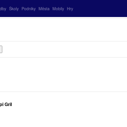
adby
Školy
Podniky
Města
Mobily
Hry
i Gril