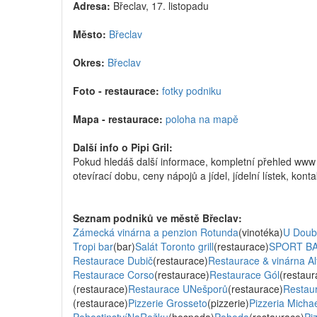
Adresa:
Břeclav, 17. listopadu
Město:
Břeclav
Okres:
Břeclav
Foto - restaurace:
fotky podniku
Mapa - restaurace:
poloha na mapě
Další info o Pipi Gril:
Pokud hledáš další informace, kompletní přehled www 
otevírací dobu, ceny nápojů a jídel, jídelní lístek, kont
Seznam podniků ve městě Břeclav:
Zámecká vinárna a penzion Rotunda
(vinotéka)
U Doub
Tropi bar
(bar)
Salát Toronto grill
(restaurace)
SPORT B
Restaurace Dubič
(restaurace)
Restaurace & vinárna Al
Restaurace Corso
(restaurace)
Restaurace Gól
(restaur
(restaurace)
Restaurace UNešporů
(restaurace)
Restau
(restaurace)
Pizzerie Grosseto
(pizzerie)
Pizzeria Micha