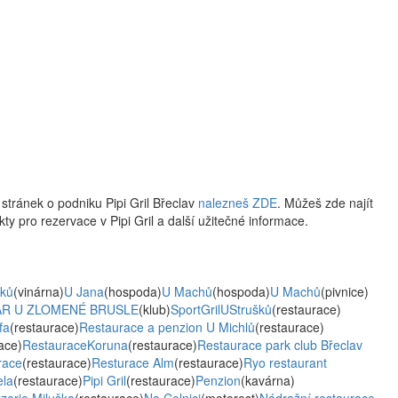
stránek o podniku Pipi Gril Břeclav
nalezneš ZDE
. Můžeš zde najít
akty pro rezervace v Pipi Gril a další užitečné informace.
ků
(vinárna)
U Jana
(hospoda)
U Machů
(hospoda)
U Machů
(pivnice)
AR U ZLOMENÉ BRUSLE
(klub)
SportGrilUStrušků
(restaurace)
fa
(restaurace)
Restaurace a penzion U Michlů
(restaurace)
ace)
RestauraceKoruna
(restaurace)
Restaurace park club Břeclav
race
(restaurace)
Resturace Alm
(restaurace)
Ryo restaurant
ela
(restaurace)
Pipi Gril
(restaurace)
Penzion
(kavárna)