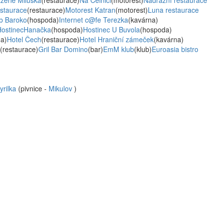
zzerie Miluška
(restaurace)
Na Celnici
(motorest)
Nádražní restaurace
staurace
(restaurace)
Motorest Katran
(motorest)
Luna restaurace
ub Baroko
(hospoda)
Internet c@fe Terezka
(kavárna)
HostinecHanačka
(hospoda)
Hostinec U Buvola
(hospoda)
a)
Hotel Čech
(restaurace)
Hotel Hraniční zámeček
(kavárna)
(restaurace)
Gril Bar Domino
(bar)
EmM klub
(klub)
Euroasia bistro
yrilka
(pivnice -
Mikulov
)