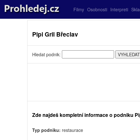
Filmy
Osobnosti
Interpreti
Skl
Pipi Gril Břeclav
Hledat podnik:
Zde najdeš kompletní informace o podniku Pip
Typ podniku:
restaurace