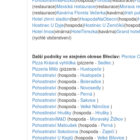
PohostinstvíNaRožku
(hospoda)
Pohoda
(restaurace)
Pi
(restaurace)
Mexická restaurace
(restaurace)
Morava re
(restaurace)
Kavárna Floreta Večerka
(kavárna)
Irish p
Hotel zimní stadion
(bar)
HospodaNaObecní
(hospoda)
Hostinec U Dyje
(hospoda)
Hostinec U Zemčíků
(hospod
Hotel Imos
(vinárna)
HotelTerezka
(kavárna)
Grand hotel
(rychlé občerstvení)
Další podniky ve stejném okrese Břeclav:
Pivnice C
Pizza Krásná vyhlídka
(pizzerie -
Sedlec
)
Pizzeria Miilo
(pizzerie -
Hustopeče
)
Pohostinství
(hospoda -
Hustopeče
)
Pohostinství
(hospoda -
Boleradice
)
Pohostinství
(hospoda -
Novosedly
)
Pohostinství
(hospoda -
Perná
)
Pohostinství
(hospoda -
Šakvice
)
Pohostinství
(hospoda -
Velké Němčice
)
Pohostinství Hrušky
(hospoda -
Hrušky
)
PohostinstvíM&D
(hospoda -
Moravský Žižkov
)
Pohostinství Matoušek
(hospoda -
Perná
)
Pohostinství Sokolovna
(hospoda -
Zaječí
)
Pohostinství U Keglů
(hospoda -
Velké Bílovice
)