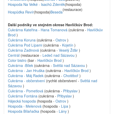
Hospoda Na Velké - Isachů Zdeněk
(hospoda)
(restaurace)
Hospůdka Revír
(hospoda)
Beseda
Další podniky ve stejném okrese Havlíčkův Brod:
Cukrárna Kateřina - Hana Tomanová
(cukrárna -
Havlíčkův
Brod
)
Cukrárna Koruna
(cukrárna -
Ostrov
)
Cukrárna Pod Lípami
(cukrárna -
Kojetín
)
Cukrárna Zadinová
(cukrárna -
Veselý Žďár
)
Centrál
(restaurace -
Ledeč nad Sázavou
)
Color bistro
(bar -
Havlíčkův Brod
)
Cukrárna -Bílek
(cukrárna -
Světlá nad Sázavou
)
Cukrárna - Jan Hruška
(cukrárna -
Havlíčkův Brod
)
Cukrárna - Máj Radek
(cukrárna -
Chotěboř
)
Cukrárna - občerstvení
(rychlé občerstvení -
Světlá nad
Sázavou
)
Cukrárna - Pometlová
(cukrárna -
Přibyslav
)
Cukrárna Fontána
(cukrárna -
Přibyslav
)
Hájecká hospoda
(hospoda -
Ostrov
)
Hospoda - Melenová
(hospoda -
Lípa
)
Hospoda Bílaňačka
(hospoda -
Lány
)