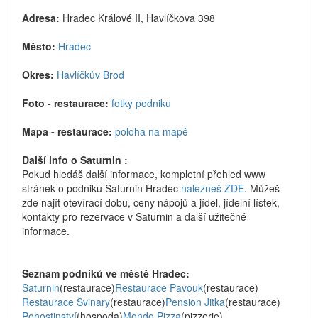
Adresa:
Hradec Králové II, Havlíčkova 398
Město:
Hradec
Okres:
Havlíčkův Brod
Foto - restaurace:
fotky podniku
Mapa - restaurace:
poloha na mapě
Další info o Saturnin :
Pokud hledáš další informace, kompletní přehled www
stránek o podniku Saturnin Hradec
nalezneš ZDE
. Můžeš
zde najít otevírací dobu, ceny nápojů a jídel, jídelní lístek,
kontakty pro rezervace v Saturnin a další užitečné
informace.
Seznam podniků ve městě Hradec:
Saturnin
(restaurace)
Restaurace Pavouk
(restaurace)
Restaurace Svinary
(restaurace)
Pension Jitka
(restaurace)
Pohostinství
(hospoda)
Mondo Pizza
(pizzerie)