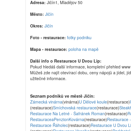
Adresa:
Jičín1, Mladějov 50
Město:
Jičín
Okres:
Jičín
Foto - restaurace:
fotky podniku
Mapa - restaurace:
poloha na mapě
Další info o Restaurace U Dvou Lip:
Pokud hledáš další informace, kompletní přehled www
Můžeš zde najít otevírací dobu, ceny nápojů a jídel, jí
užitečné informace.
Seznam podniků ve městě Jičín:
Zámecká vinárna
(vinárna)
U Dělové koule
(restaurace)
(restaurace)
Smíchovská restaurace
(restaurace)
Steak
Restaurace Na Letné - Šafránek Roman
(restaurace)
R
RestauraceaPenzionKovárna
(restaurace)
Restaurace -
Restaurace Řáholec
(restaurace)
Restaurace U Dvou L