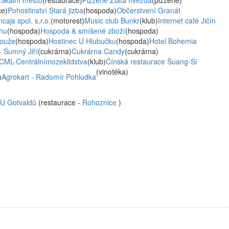
 Skalní město
(restaurace)
Pizzerie Zlatá hvězda
(pizzerie)
ce)
Pohostinství Stará jizba
(hospoda)
Občerstvení Granát
ajs spol. s.r.o.
(motorest)
Music club Bunkr
(klub)
Internet café Jičín
hu
(hospoda)
Hospoda & smíšené zboží
(hospoda)
louže
(hospoda)
Hostinec U Hlubučku
(hospoda)
Hotel Bohemia
 Šumný Jiří
(cukrárna)
Cukrárna Candy
(cukrárna)
CML-Centrálnímozeklidstva
(klub)
Čínská restaurace Šuang-Si
(vinotéka)
)
Agrokart - Radomír Pohludka
 U Gotvaldů
(restaurace -
Rohoznice
)