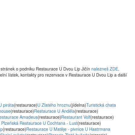
 stránek o podniku Restaurace U Dvou Lip Jičín
nalezneš ZDE
.
delní lístek, kontakty pro rezervace v Restaurace U Dvou Lip a další
U piráta
(restaurace)
U Zlatého hroznu
(jídelna)
Turistická chata
house
(restaurace)
Restaurace U Anděla
(restaurace)
estaurace Amadeus
(restaurace)
Restaurant Volf
(restaurace)
 Plzeňská Restaurace U Čochtana - Lust
(restaurace)
ip
(restaurace)
Restaurace U Matěje - pivnice U Hastrmana