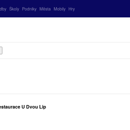
adby
Školy
Podniky
Města
Mobily
Hry
estaurace U Dvou Lip