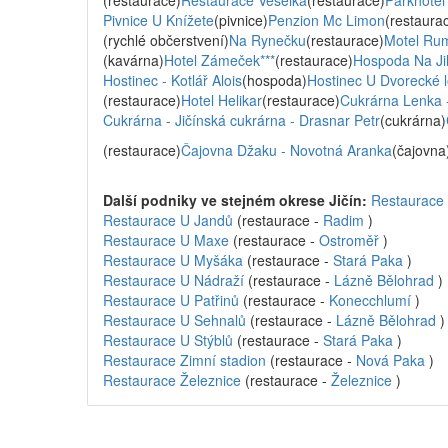
(restaurace)
Restaurace Veselka
(restaurace)
Parkhotel
Pivnice U Knížete
(pivnice)
Penzion Mc Limon
(restaura
(rychlé občerstvení)
Na Rynečku
(restaurace)
Motel Rumc
(kavárna)
Hotel Zámeček***
(restaurace)
Hospoda Na Ji
Hostinec - Kotlář Alois
(hospoda)
Hostinec U Dvorecké 
(restaurace)
Hotel Helikar
(restaurace)
Cukrárna Lenka -
Cukrárna - Jičínská cukrárna - Drasnar Petr
(cukrárna)
(restaurace)
Čajovna Džaku - Novotná Aranka
(čajovna
Další podniky ve stejném okrese Jičín:
Restaurace
Restaurace U Jandů
(restaurace -
Radim
)
Restaurace U Maxe
(restaurace -
Ostroměř
)
Restaurace U Myšáka
(restaurace -
Stará Paka
)
Restaurace U Nádraží
(restaurace -
Lázně Bělohrad
)
Restaurace U Patřinů
(restaurace -
Konecchlumí
)
Restaurace U Sehnalů
(restaurace -
Lázně Bělohrad
)
Restaurace U Stýblů
(restaurace -
Stará Paka
)
Restaurace Zimní stadion
(restaurace -
Nová Paka
)
Restaurace Železnice
(restaurace -
Železnice
)