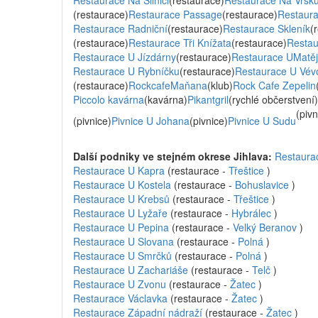
Restaurace Na Silnici
(restaurace)
Restaurace Na Vršk
(restaurace)
Restaurace Passage
(restaurace)
Restaur
Restaurace Radniční
(restaurace)
Restaurace Skleník
(
(restaurace)
Restaurace Tři Knížata
(restaurace)
Resta
Restaurace U Jízdárny
(restaurace)
Restaurace UMatě
Restaurace U Rybníčku
(restaurace)
Restaurace U Vév
(restaurace)
RockcafeMaňana
(klub)
Rock Cafe Zepelin
Piccolo kavárna
(kavárna)
Pikantgril
(rychlé občerstvení)
(pivn
(pivnice)
Pivnice U Johana
(pivnice)
Pivnice U Sudu
Další podniky ve stejném okrese Jihlava:
Restaura
Restaurace U Kapra
(restaurace -
Třeštice
)
Restaurace U Kostela
(restaurace -
Bohuslavice
)
Restaurace U Krebsů
(restaurace -
Třeštice
)
Restaurace U Lyžaře
(restaurace -
Hybrálec
)
Restaurace U Pepina
(restaurace -
Velký Beranov
)
Restaurace U Slovana
(restaurace -
Polná
)
Restaurace U Smrčků
(restaurace -
Polná
)
Restaurace U Zachariáše
(restaurace -
Telč
)
Restaurace U Zvonu
(restaurace -
Žatec
)
Restaurace Václavka
(restaurace -
Žatec
)
Restaurace Západní nádraží
(restaurace -
Žatec
)