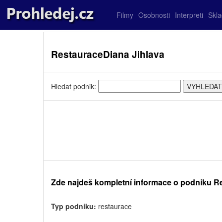
Filmy
Osobnosti
Interpreti
Skl
RestauraceDiana Jihlava
Hledat podnik:
Zde najdeš kompletní informace o podniku R
Typ podniku:
restaurace