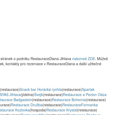
 stránek o podniku RestauraceDiana Jihlava
nalezneš ZDE
. Můžeš
lístek, kontakty pro rezervace v RestauraceDiana a další užitečné
(restaurace)
Snack bar Horácká rychta
(restaurace)
Spartak
SYAS Jihlava
(jídelna)
Švejk
(restaurace)
Restaurace a Pezion Oáza
taurace Badgastein
(restaurace)
Restaurace Bohemia
(restaurace)
aurace)
Restaurace Družba
(restaurace)
RestauraceFormanka
staurace Kozlovka
(hospoda)
Restaurace Krystal
(restaurace)