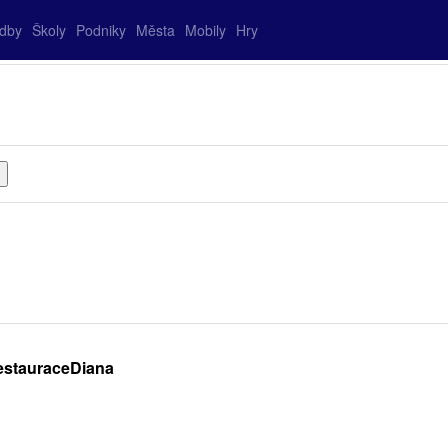
adby
Školy
Podniky
Města
Mobily
Hry
estauraceDiana