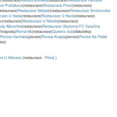
u
(restaurace)
RestauraceNika
(restaurace)
Restaurace Pančava
ace Pražákova
(restaurace)
Restaurace Princ
(restaurace)
restaurace)
Restaurace Sklípek
(restaurace)
Restaurace Smíchovská
urace U Hada
(restaurace)
Restaurace U Havla
(restaurace)
je
(restaurace)
Restaurace U Rebela
(restaurace)
ody Albrechta
(restaurace)
Restaurace Ubytovna FC Vysočina
(hospoda)
Romantik
(restaurace)
Queens club
(diskotéka)
Pivnice Havířská
(pivnice)
Pivnice Krajda
(pivnice)
Pivnice Na Poště
ice)
ce U Hilsnera
(restaurace -
Polná
)