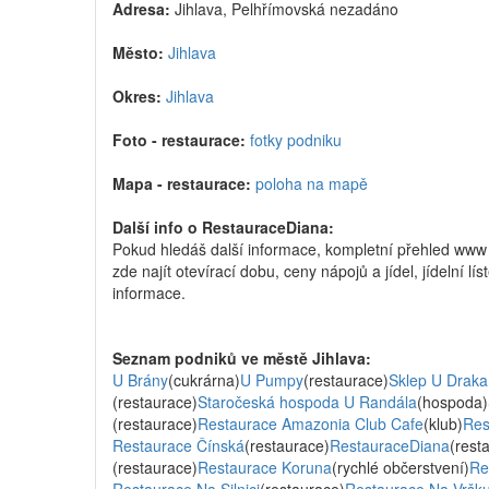
Adresa:
Jihlava, Pelhřímovská nezadáno
Město:
Jihlava
Okres:
Jihlava
Foto - restaurace:
fotky podniku
Mapa - restaurace:
poloha na mapě
Další info o RestauraceDiana:
Pokud hledáš další informace, kompletní přehled www
zde najít otevírací dobu, ceny nápojů a jídel, jídelní 
informace.
Seznam podniků ve městě Jihlava:
U Brány
(cukrárna)
U Pumpy
(restaurace)
Sklep U Draka
(restaurace)
Staročeská hospoda U Randála
(hospoda)
(restaurace)
Restaurace Amazonia Club Cafe
(klub)
Res
Restaurace Čínská
(restaurace)
RestauraceDiana
(rest
(restaurace)
Restaurace Koruna
(rychlé občerstvení)
Re