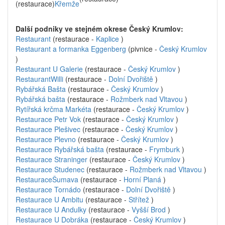
(restaurace)
Křemže
Další podniky ve stejném okrese Český Krumlov:
Restaurant
(restaurace -
Kaplice
)
Restaurant a formanka Eggenberg
(pivnice -
Český Krumlov
)
Restaurant U Galerie
(restaurace -
Český Krumlov
)
RestaurantWilli
(restaurace -
Dolní Dvořiště
)
Rybářská Bašta
(restaurace -
Český Krumlov
)
Rybářská bašta
(restaurace -
Rožmberk nad Vltavou
)
Rytířská krčma Markéta
(restaurace -
Český Krumlov
)
Restaurace Petr Vok
(restaurace -
Český Krumlov
)
Restaurace Plešivec
(restaurace -
Český Krumlov
)
Restaurace Plevno
(restaurace -
Český Krumlov
)
Restaurace Rybářská bašta
(restaurace -
Frymburk
)
Restaurace Straninger
(restaurace -
Český Krumlov
)
Restaurace Studenec
(restaurace -
Rožmberk nad Vltavou
)
RestauraceŠumava
(restaurace -
Horní Planá
)
Restaurace Tornádo
(restaurace -
Dolní Dvořiště
)
Restaurace U Ambitu
(restaurace -
Střítež
)
Restaurace U Andulky
(restaurace -
Vyšší Brod
)
Restaurace U Dobráka
(restaurace -
Český Krumlov
)