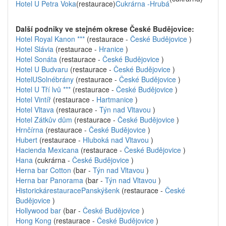
Hotel U Petra Voka
(restaurace)
Cukrárna -Hrubá
Další podniky ve stejném okrese České Budějovice:
Hotel Royal Kanon ***
(restaurace -
České Budějovice
)
Hotel Slávia
(restaurace -
Hranice
)
Hotel Sonáta
(restaurace -
České Budějovice
)
Hotel U Budvaru
(restaurace -
České Budějovice
)
HotelUSolnébrány
(restaurace -
České Budějovice
)
Hotel U Tří lvů ***
(restaurace -
České Budějovice
)
Hotel Vintíř
(restaurace -
Hartmanice
)
Hotel Vltava
(restaurace -
Týn nad Vltavou
)
Hotel Zátkův dům
(restaurace -
České Budějovice
)
Hrnčírna
(restaurace -
České Budějovice
)
Hubert
(restaurace -
Hluboká nad Vltavou
)
Hacienda Mexicana
(restaurace -
České Budějovice
)
Hana
(cukrárna -
České Budějovice
)
Herna bar Cotton
(bar -
Týn nad Vltavou
)
Herna bar Panorama
(bar -
Týn nad Vltavou
)
HistorickárestauracePanskýšenk
(restaurace -
České
Budějovice
)
Hollywood bar
(bar -
České Budějovice
)
Hong Kong
(restaurace -
České Budějovice
)