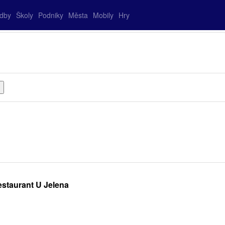
adby
Školy
Podniky
Města
Mobily
Hry
estaurant U Jelena