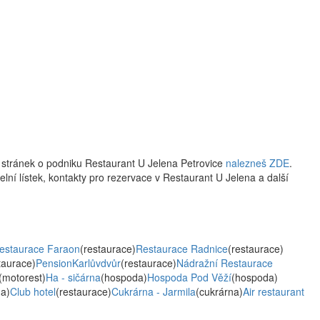
 stránek o podniku Restaurant U Jelena Petrovice
nalezneš ZDE
.
delní lístek, kontakty pro rezervace v Restaurant U Jelena a další
estaurace Faraon
(restaurace)
Restaurace Radnice
(restaurace)
taurace)
PensionKarlůvdvůr
(restaurace)
Nádražní Restaurace
(motorest)
Ha - sičárna
(hospoda)
Hospoda Pod Věží
(hospoda)
a)
Club hotel
(restaurace)
Cukrárna - Jarmila
(cukrárna)
Air restaurant