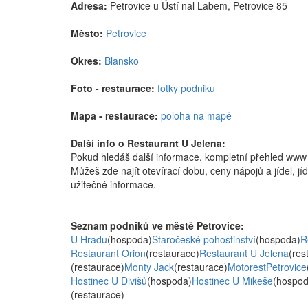
Adresa:
Petrovice u Ústí nal Labem, Petrovice 85
Město:
Petrovice
Okres:
Blansko
Foto - restaurace:
fotky podniku
Mapa - restaurace:
poloha na mapě
Další info o Restaurant U Jelena:
Pokud hledáš další informace, kompletní přehled www
Můžeš zde najít otevírací dobu, ceny nápojů a jídel, jí
užitečné informace.
Seznam podniků ve městě Petrovice:
U Hradu
(hospoda)
Staročeské pohostinství
(hospoda)
R
Restaurant Orion
(restaurace)
Restaurant U Jelena
(res
(restaurace)
Monty Jack
(restaurace)
MotorestPetrovice
Hostinec U Divišů
(hospoda)
Hostinec U Mikeše
(hospod
(restaurace)