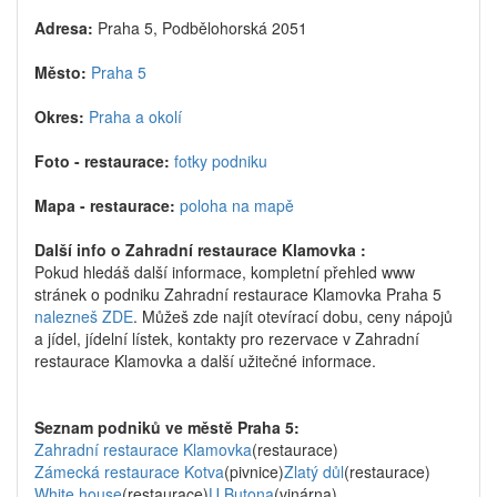
Adresa:
Praha 5, Podbělohorská 2051
Město:
Praha 5
Okres:
Praha a okolí
Foto - restaurace:
fotky podniku
Mapa - restaurace:
poloha na mapě
Další info o Zahradní restaurace Klamovka :
Pokud hledáš další informace, kompletní přehled www
stránek o podniku Zahradní restaurace Klamovka Praha 5
nalezneš ZDE
. Můžeš zde najít otevírací dobu, ceny nápojů
a jídel, jídelní lístek, kontakty pro rezervace v Zahradní
restaurace Klamovka a další užitečné informace.
Seznam podniků ve městě Praha 5:
Zahradní restaurace Klamovka
(restaurace)
Zámecká restaurace Kotva
(pivnice)
Zlatý důl
(restaurace)
White house
(restaurace)
U Butona
(vinárna)