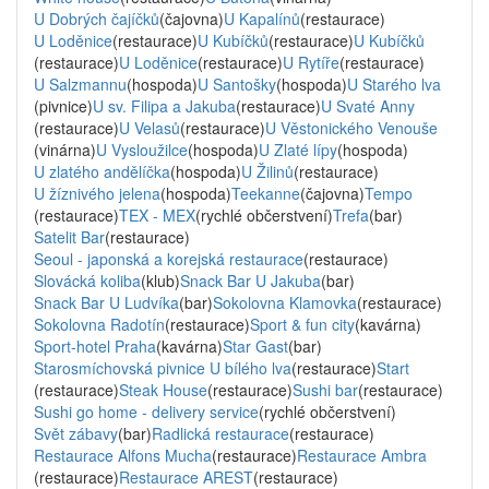
U Dobrých čajíčků
(čajovna)
U Kapalínů
(restaurace)
U Loděnice
(restaurace)
U Kubíčků
(restaurace)
U Kubíčků
(restaurace)
U Loděnice
(restaurace)
U Rytíře
(restaurace)
U Salzmannu
(hospoda)
U Santošky
(hospoda)
U Starého lva
(pivnice)
U sv. Filipa a Jakuba
(restaurace)
U Svaté Anny
(restaurace)
U Velasů
(restaurace)
U Věstonického Venouše
(vinárna)
U Vysloužilce
(hospoda)
U Zlaté lípy
(hospoda)
U zlatého andělíčka
(hospoda)
U Žilinů
(restaurace)
U žíznivého jelena
(hospoda)
Teekanne
(čajovna)
Tempo
(restaurace)
TEX - MEX
(rychlé občerstvení)
Trefa
(bar)
Satelit Bar
(restaurace)
Seoul - japonská a korejská restaurace
(restaurace)
Slovácká koliba
(klub)
Snack Bar U Jakuba
(bar)
Snack Bar U Ludvíka
(bar)
Sokolovna Klamovka
(restaurace)
Sokolovna Radotín
(restaurace)
Sport & fun city
(kavárna)
Sport-hotel Praha
(kavárna)
Star Gast
(bar)
Starosmíchovská pivnice U bílého lva
(restaurace)
Start
(restaurace)
Steak House
(restaurace)
Sushi bar
(restaurace)
Sushi go home - delivery service
(rychlé občerstvení)
Svět zábavy
(bar)
Radlická restaurace
(restaurace)
Restaurace Alfons Mucha
(restaurace)
Restaurace Ambra
(restaurace)
Restaurace AREST
(restaurace)