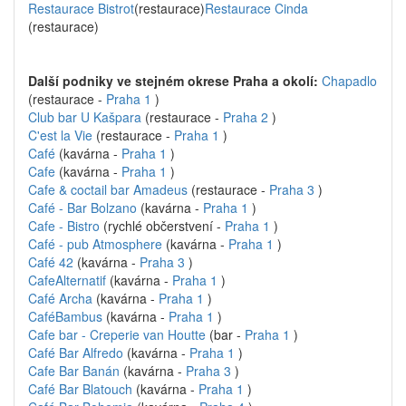
Restaurace Bistrot
(restaurace)
Restaurace Cinda
(restaurace)
Další podniky ve stejném okrese Praha a okolí:
Chapadlo
(restaurace -
Praha 1
)
Club bar U Kašpara
(restaurace -
Praha 2
)
C'est la Vie
(restaurace -
Praha 1
)
Café
(kavárna -
Praha 1
)
Cafe
(kavárna -
Praha 1
)
Cafe & coctail bar Amadeus
(restaurace -
Praha 3
)
Café - Bar Bolzano
(kavárna -
Praha 1
)
Cafe - Bistro
(rychlé občerstvení -
Praha 1
)
Café - pub Atmosphere
(kavárna -
Praha 1
)
Café 42
(kavárna -
Praha 3
)
CafeAlternatif
(kavárna -
Praha 1
)
Café Archa
(kavárna -
Praha 1
)
CaféBambus
(kavárna -
Praha 1
)
Cafe bar - Creperie van Houtte
(bar -
Praha 1
)
Café Bar Alfredo
(kavárna -
Praha 1
)
Cafe Bar Banán
(kavárna -
Praha 3
)
Café Bar Blatouch
(kavárna -
Praha 1
)