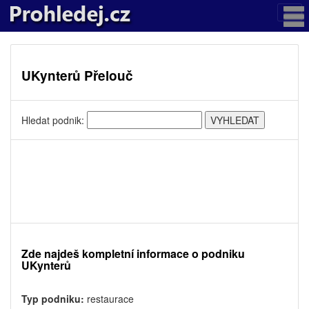
UKynterů Přelouč
Hledat podnik:
Zde najdeš kompletní informace o podniku
UKynterů
Typ podniku:
restaurace