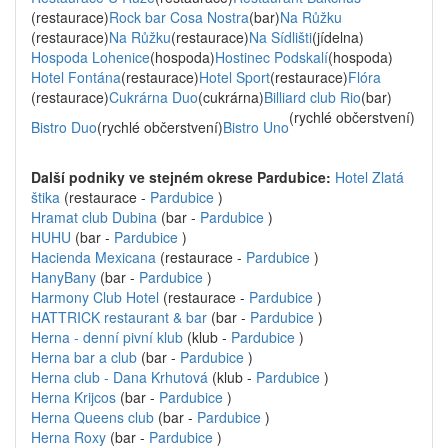
(restaurace)
Rock bar Cosa Nostra
(bar)
Na Růžku
(restaurace)
Na Růžku
(restaurace)
Na Sídlišti
(jídelna)
Hospoda Lohenice
(hospoda)
Hostinec Podskalí
(hospoda)
Hotel Fontána
(restaurace)
Hotel Sport
(restaurace)
Flóra
(restaurace)
Cukrárna Duo
(cukrárna)
Billiard club Rio
(bar)
(rychlé občerstvení)
Bistro Duo
(rychlé občerstvení)
Bistro Uno
Další podniky ve stejném okrese Pardubice:
Hotel Zlatá
štika
(restaurace -
Pardubice
)
Hramat club Dubina
(bar -
Pardubice
)
HUHU
(bar -
Pardubice
)
Hacienda Mexicana
(restaurace -
Pardubice
)
HanyBany
(bar -
Pardubice
)
Harmony Club Hotel
(restaurace -
Pardubice
)
HATTRICK restaurant & bar
(bar -
Pardubice
)
Herna - denní pivní klub
(klub -
Pardubice
)
Herna bar a club
(bar -
Pardubice
)
Herna club - Dana Krhutová
(klub -
Pardubice
)
Herna Krijcos
(bar -
Pardubice
)
Herna Queens club
(bar -
Pardubice
)
Herna Roxy
(bar -
Pardubice
)