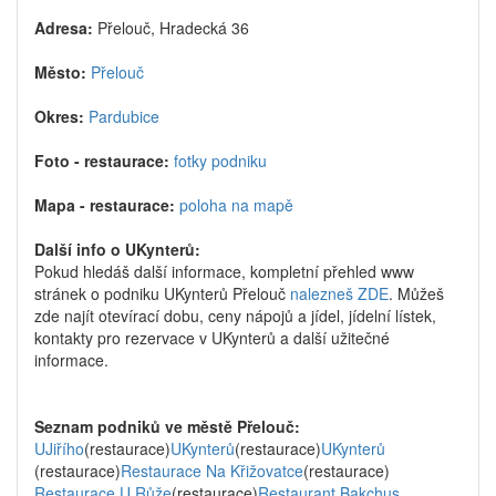
Adresa:
Přelouč, Hradecká 36
Město:
Přelouč
Okres:
Pardubice
Foto - restaurace:
fotky podniku
Mapa - restaurace:
poloha na mapě
Další info o UKynterů:
Pokud hledáš další informace, kompletní přehled www
stránek o podniku UKynterů Přelouč
nalezneš ZDE
. Můžeš
zde najít otevírací dobu, ceny nápojů a jídel, jídelní lístek,
kontakty pro rezervace v UKynterů a další užitečné
informace.
Seznam podniků ve městě Přelouč:
UJiřího
(restaurace)
UKynterů
(restaurace)
UKynterů
(restaurace)
Restaurace Na Křižovatce
(restaurace)
Restaurace U Růže
(restaurace)
Restaurant Bakchus