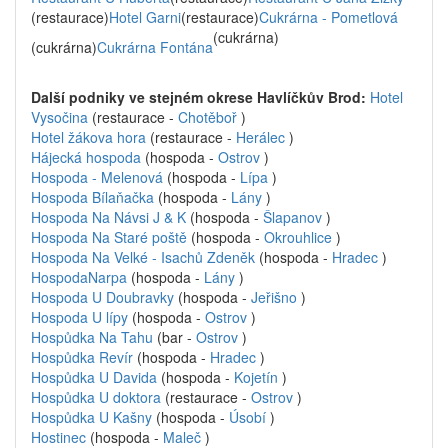
(restaurace)
Hotel Garni
(restaurace)
Cukrárna - Pometlová
(cukrárna)
(cukrárna)
Cukrárna Fontána
Další podniky ve stejném okrese Havlíčkův Brod:
Hotel
Vysočina
(restaurace -
Chotěboř
)
Hotel žákova hora
(restaurace -
Herálec
)
Hájecká hospoda
(hospoda -
Ostrov
)
Hospoda - Melenová
(hospoda -
Lípa
)
Hospoda Bílaňačka
(hospoda -
Lány
)
Hospoda Na Návsi J & K
(hospoda -
Šlapanov
)
Hospoda Na Staré poště
(hospoda -
Okrouhlice
)
Hospoda Na Velké - Isachů Zdeněk
(hospoda -
Hradec
)
HospodaNarpa
(hospoda -
Lány
)
Hospoda U Doubravky
(hospoda -
Jeřišno
)
Hospoda U lípy
(hospoda -
Ostrov
)
Hospůdka Na Tahu
(bar -
Ostrov
)
Hospůdka Revír
(hospoda -
Hradec
)
Hospůdka U Davida
(hospoda -
Kojetín
)
Hospůdka U doktora
(restaurace -
Ostrov
)
Hospůdka U Kašny
(hospoda -
Úsobí
)
Hostinec
(hospoda -
Maleč
)