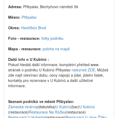
Adresa:
Přibyslav, Bechyňovo náměstí 56
Město:
Přibyslav
Okres:
Havlíčkův Brod
Foto - restaurace:
fotky podniku
Mapa - restaurace:
poloha na mapě
Další info o U Kubínů :
Pokud hledáš další informace, kompletní přehled www
stránek o podniku U Kubínů Přibyslav
nalezneš ZDE
. Můžeš
zde najít otevírací dobu, ceny nápojů a jídel, jídelní lístek,
kontakty pro rezervace v U Kubínů a další užitečné
informace.
Seznam podniků ve městě Přibyslav:
Zámecká vinárna
(diskotéka)
U Kubínů
(bar)
U Kubínů
(restaurace)
Restaurace Na Růžku
(restaurace)
Restaurant U Huberta
(restaurace)
Restaurant U Jana Žižky