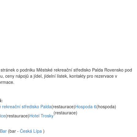
 stránek o podniku Městské rekreační středisko Palda Rovensko pod
u, ceny nápojů a jídel, jídelní lístek, kontakty pro rezervace v
formace.
i:
 rekreační středisko Palda
(restaurace)
Hospoda 6
(hospoda)
(restaurace)
ice
(restaurace)
Hotel Trosky
 Bar
(bar -
Česká Lípa
)