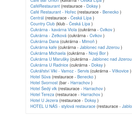
Cafe Bar Union
(kavárna -
Česká Lípa
)
CaféRestaurant
(restaurace -
Doksy
)
Café Restaurant - Hořec
(restaurace -
Benecko
)
Centrál
(restaurace -
Česká Lípa
)
Country Club
(klub -
Česká Lípa
)
Cukrárna - kavárna Viola
(cukrárna -
Cvikov
)
Cukrárna - Zetková
(cukrárna -
Cvikov
)
Cukrárna Dana
(cukrárna -
Mimoň
)
Cukrárna kafe
(cukrárna -
Jablonec nad Jizerou
)
Cukrárna Michaela
(cukrárna -
Nový Bor
)
Cukrárna U Marušky
(cukrárna -
Jablonec nad Jizerou
Cukrárna U Radnice
(cukrárna -
Doksy
)
Cukrářství Viki - Vamoz - Servis
(cukrárna -
Vítkovice
)
Hotel Sůva
(restaurace -
Benecko
)
Hotel Svornost
(bar -
Harrachov
)
Hotel Šedý vlk
(restaurace -
Harrachov
)
Hotel Tereza
(restaurace -
Harrachov
)
Hotel U Jezera
(restaurace -
Doksy
)
HOTEL U NÁS - stylová restaurace
(restaurace -
Jablo