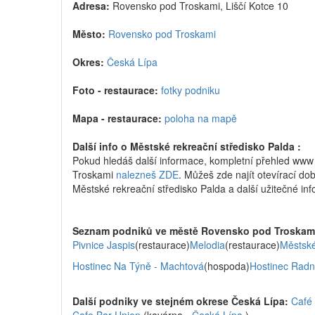
Adresa:
Rovensko pod Troskami, Liščí Kotce 10
Město:
Rovensko pod Troskami
Okres:
Česká Lípa
Foto - restaurace:
fotky podniku
Mapa - restaurace:
poloha na mapě
Další info o Městské rekreační středisko Palda :
Pokud hledáš další informace, kompletní přehled www
Troskami
nalezneš ZDE
. Můžeš zde najít otevírací dob
Městské rekreační středisko Palda a další užitečné in
Seznam podniků ve městě Rovensko pod Troskam
Pivnice Jaspis
(restaurace)
Melodia
(restaurace)
Městské
Hostinec Na Týně - Machtová
(hospoda)
Hostinec Radn
Další podniky ve stejném okrese Česká Lípa:
Café