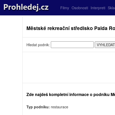
Filmy
Osobnosti
Interpreti
Skl
Městské rekreační středisko Palda 
Hledat podnik:
Zde najdeš kompletní informace o podniku Mě
Typ podniku:
restaurace