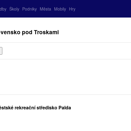
adby
Školy
Podniky
Města
Mobily
Hry
Rovensko pod Troskami
stské rekreační středisko Palda