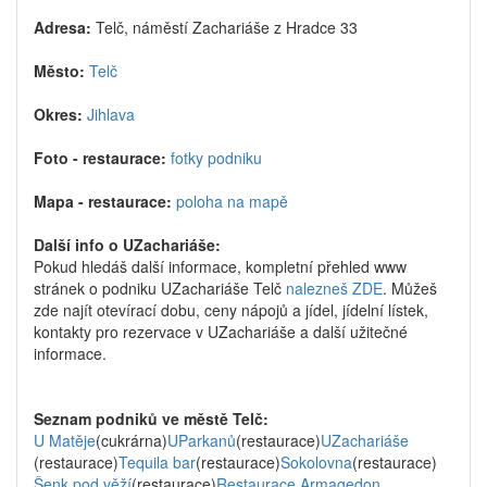
Adresa:
Telč, náměstí Zachariáše z Hradce 33
Město:
Telč
Okres:
Jihlava
Foto - restaurace:
fotky podniku
Mapa - restaurace:
poloha na mapě
Další info o UZachariáše:
Pokud hledáš další informace, kompletní přehled www
stránek o podniku UZachariáše Telč
nalezneš ZDE
. Můžeš
zde najít otevírací dobu, ceny nápojů a jídel, jídelní lístek,
kontakty pro rezervace v UZachariáše a další užitečné
informace.
Seznam podniků ve městě Telč:
U Matěje
(cukrárna)
UParkanů
(restaurace)
UZachariáše
(restaurace)
Tequila bar
(restaurace)
Sokolovna
(restaurace)
Šenk pod věží
(restaurace)
Restaurace Armagedon