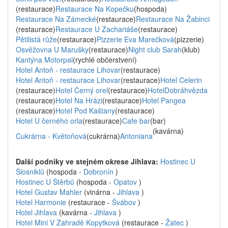
(restaurace)
Restaurace Na Kopečku
(hospoda)
Restaurace Na Zámecké
(restaurace)
Restaurace Na Žabinci
(restaurace)
Restaurace U Zachariáše
(restaurace)
Pětilistá růže
(restaurace)
Pizzerie Eva Marečková
(pizzerie)
Osvěžovna U Marušky
(restaurace)
Night club Sarah
(klub)
Kantýna Motorpal
(rychlé občerstvení)
Hotel Antoň - restaurace Lihovar
(restaurace)
Hotel Antoň - restaurace Lihovar
(restaurace)
Hotel Celerin
(restaurace)
Hotel Černý orel
(restaurace)
HotelDobráhvězda
(restaurace)
Hotel Na Hrázi
(restaurace)
Hotel Pangea
(restaurace)
Hotel Pod Kaštany
(restaurace)
Hotel U černého orla
(restaurace)
Cafe bar
(bar)
(kavárna)
Cukrárna - Květoňová
(cukrárna)
Antoniana
Další podniky ve stejném okrese Jihlava:
Hostinec U
Šlosniklů
(hospoda -
Dobronín
)
Hostinec U Štěrbů
(hospoda -
Opatov
)
Hotel Gustav Mahler
(vinárna -
Jihlava
)
Hotel Harmonie
(restaurace -
Švábov
)
Hotel Jihlava
(kavárna -
Jihlava
)
Hotel Mini V Zahradě Kopytková
(restaurace -
Žatec
)