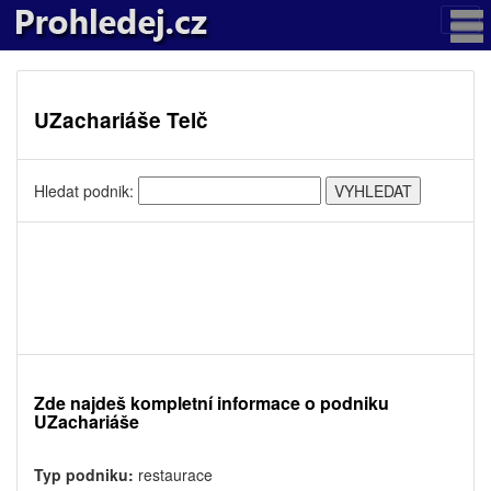
UZachariáše Telč
Hledat podnik:
Zde najdeš kompletní informace o podniku
UZachariáše
Typ podniku:
restaurace