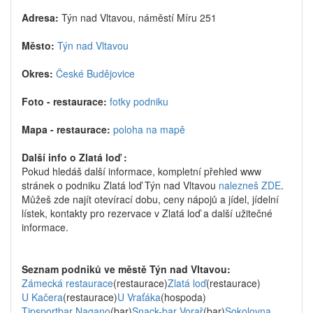
Adresa:
Týn nad Vltavou, náměstí Míru 251
Město:
Týn nad Vltavou
Okres:
České Budějovice
Foto - restaurace:
fotky podniku
Mapa - restaurace:
poloha na mapě
Další info o Zlatá loď :
Pokud hledáš další informace, kompletní přehled www
stránek o podniku Zlatá loď Týn nad Vltavou
nalezneš ZDE
.
Můžeš zde najít otevírací dobu, ceny nápojů a jídel, jídelní
lístek, kontakty pro rezervace v Zlatá loď a další užitečné
informace.
Seznam podniků ve městě Týn nad Vltavou:
Zámecká restaurace
(restaurace)
Zlatá loď
(restaurace)
U Kačera
(restaurace)
U Vraťáka
(hospoda)
Tipsportbar Nagano
(bar)
Snack-bar Vorař
(bar)
Sokolovna