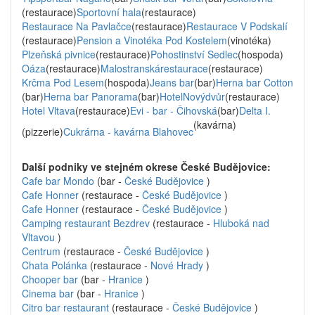
(restaurace)
Sportovní hala
(restaurace)
Restaurace Na Pavlačce
(restaurace)
Restaurace V Podskalí
(restaurace)
Pension a Vinotéka Pod Kostelem
(vinotéka)
Plzeňská pivnice
(restaurace)
Pohostinství Sedlec
(hospoda)
Oáza
(restaurace)
Malostranskárestaurace
(restaurace)
Krčma Pod Lesem
(hospoda)
Jeans bar
(bar)
Herna bar Cotton
(bar)
Herna bar Panorama
(bar)
HotelNovýdvůr
(restaurace)
Hotel Vltava
(restaurace)
Evi - bar - Čihovská
(bar)
Delta I.
(kavárna)
(pizzerie)
Cukrárna - kavárna Blahovec
Další podniky ve stejném okrese České Budějovice:
Cafe bar Mondo
(bar -
České Budějovice
)
Cafe Honner
(restaurace -
České Budějovice
)
Cafe Honner
(restaurace -
České Budějovice
)
Camping restaurant Bezdrev
(restaurace -
Hluboká nad
Vltavou
)
Centrum
(restaurace -
České Budějovice
)
Chata Polánka
(restaurace -
Nové Hrady
)
Chooper bar
(bar -
Hranice
)
Cinema bar
(bar -
Hranice
)
Citro bar restaurant
(restaurace -
České Budějovice
)