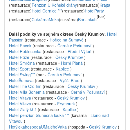
(restaurace)
Penzion U Koňské dráhy
(restaurace)
Krajta
(restaurace)
Hotel Černice ***
(restaurace)
HotelParty
(bar)
(restaurace)
CukrárnaMoka
(cukrárna)
Bar Jakub
Další podniky ve stejném okrese Český Krumlov:
Hotel
Passion
(restaurace -
Hořice na Šumavě
)
Hotel Racek
(restaurace -
Černá v Pošumaví
)
Hotel Robinsonka
(restaurace -
Přední Výtoň
)
Hotel Růže
(restaurace -
Český Krumlov
)
Hotel Smrčina
(restaurace -
Horní Planá
)
Hotel Sport
(restaurace -
Kaplice
)
Hotel Swing***
(bar -
Černá v Pošumaví
)
HotelŠumava
(restaurace -
Vyšší Brod
)
Hotel The Old Inn
(restaurace -
Český Krumlov
)
Hotel Villa Bohemia
(restaurace -
Černá v Pošumaví
)
Hotel Vltava
(restaurace -
Český Krumlov
)
Hotel Vltava
(restaurace -
Frymburk
)
Hotel Zlatý kříž
(restaurace -
Kaplice
)
Hotel-penzion Slunečná louka ***
(kavárna -
Lipno nad
Vltavou
)
HotýlekahospodaUMaléhoVítka
(hospoda -
Český Krumlov
)