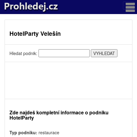
HotelParty Velešín
Hledat podnik:
Zde najdeš kompletní informace o podniku
HotelParty
Typ podniku:
restaurace