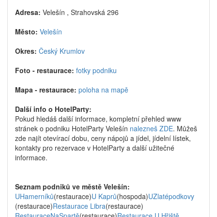
Adresa:
Velešín , Strahovská 296
Město:
Velešín
Okres:
Český Krumlov
Foto - restaurace:
fotky podniku
Mapa - restaurace:
poloha na mapě
Další info o HotelParty:
Pokud hledáš další informace, kompletní přehled www
stránek o podniku HotelParty Velešín
nalezneš ZDE
. Můžeš
zde najít otevírací dobu, ceny nápojů a jídel, jídelní lístek,
kontakty pro rezervace v HotelParty a další užitečné
informace.
Seznam podniků ve městě Velešín:
UHamerníků
(restaurace)
U Kaprů
(hospoda)
UZlatépodkovy
(restaurace)
Restaurace Libra
(restaurace)
RestauraceNaSpartě
(restaurace)
Restaurace U Hřiště