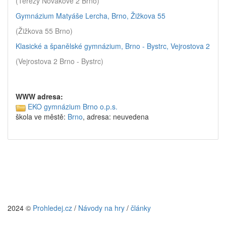
(Terezy Novákové 2 Brno)
Gymnázium Matyáše Lercha, Brno, Žižkova 55
(Žižkova 55 Brno)
Klasické a španělské gymnázium, Brno - Bystrc, Vejrostova 2
(Vejrostova 2 Brno - Bystrc)
WWW adresa:
EKO gymnázium Brno o.p.s.
škola ve městě:
Brno
, adresa: neuvedena
2024 ©
Prohledej.cz
/
Návody na hry
/
články