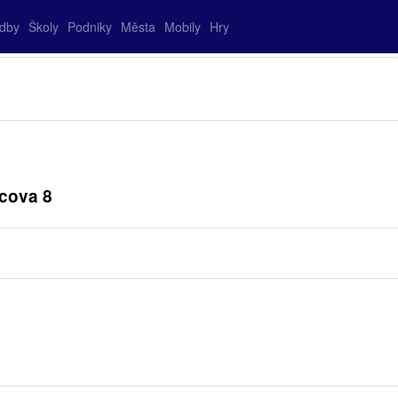
adby
Školy
Podniky
Města
Mobily
Hry
cova 8