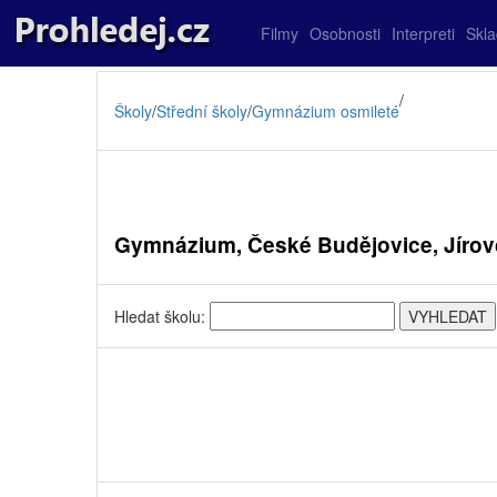
Filmy
Osobnosti
Interpreti
Skl
/
Školy
/
Střední školy
/
Gymnázium osmileté
Gymnázium, České Budějovice, Jírov
Hledat školu: