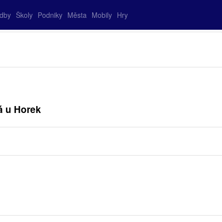
adby
Školy
Podniky
Města
Mobily
Hry
á u Horek