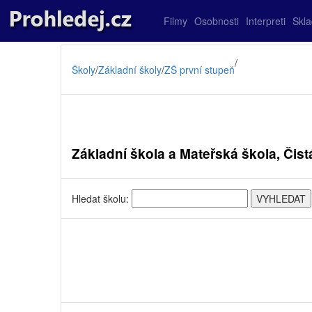
Filmy
Osobnosti
Interpreti
Skl
/
Školy
/
Základní školy
/
ZŠ první stupeň
Základní škola a Mateřská škola, Čist
Hledat školu: