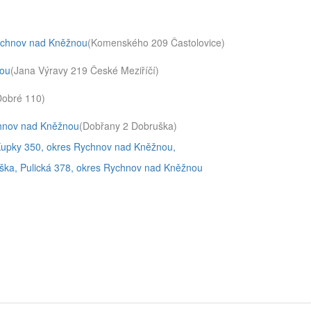
Rychnov nad Kněžnou
(Komenského 209 Častolovice)
nou
(Jana Výravy 219 České Meziříčí)
Dobré 110)
ychnov nad Kněžnou
(Dobřany 2 Dobruška)
 Kupky 350, okres Rychnov nad Kněžnou,
uška, Pulická 378, okres Rychnov nad Kněžnou