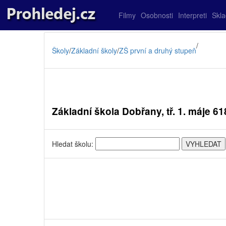
Filmy
Osobnosti
Interpreti
Skl
/
Školy
/
Základní školy
/
ZŠ první a druhý stupeň
Základní škola Dobřany, tř. 1. máje 61
Hledat školu: