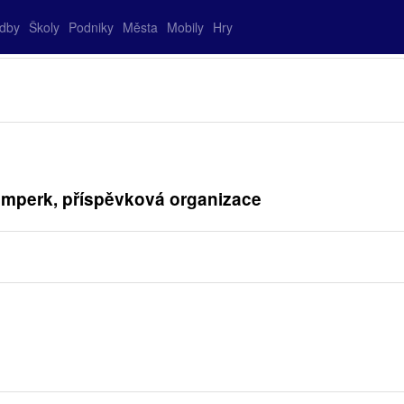
adby
Školy
Podniky
Města
Mobily
Hry
umperk, příspěvková organizace