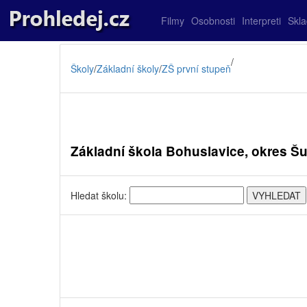
Filmy
Osobnosti
Interpreti
Skl
/
Školy
/
Základní školy
/
ZŠ první stupeň
Základní škola Bohuslavice, okres Š
Hledat školu: