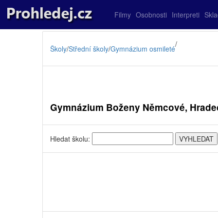
Filmy
Osobnosti
Interpreti
Skl
/
Školy
/
Střední školy
/
Gymnázium osmileté
Gymnázium Boženy Němcové, Hradec K
Hledat školu: