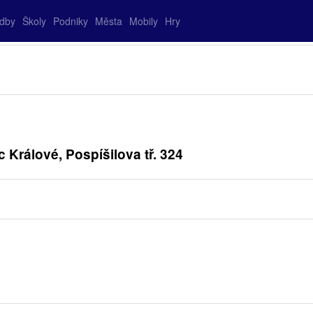
adby
Školy
Podniky
Města
Mobily
Hry
rálové, Pospíšilova tř. 324