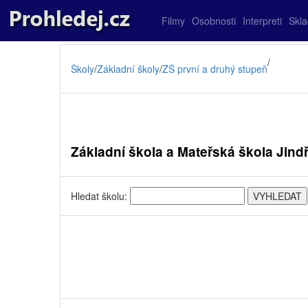
Filmy
Osobnosti
Interpreti
Skl
/
Školy
/
Základní školy
/
ZŠ první a druhý stupeň
Základní škola a Mateřská škola Jindř
Hledat školu: