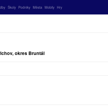
adby
Školy
Podniky
Města
Mobily
Hry
ichov, okres Bruntál