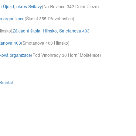
í Újezd, okres Svitavy
(Na Rovince 342 Dolní Újezd)
vá organizace
(Školní 355 Dřevohostice)
linsko)
Základní škola, Hlinsko, Smetanova 403
etanova 403
(Smetanova 403 Hlinsko)
vková organizace
(Pod Vinohrady 30 Horní Moštěnice)
Bruntál