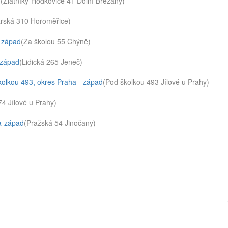
d
(Zlatníky-Hodkovice 41 Dolní Břežany)
arská 310 Horoměřice)
- západ
(Za školou 55 Chýně)
 západ
(Lidická 265 Jeneč)
školkou 493, okres Praha - západ
(Pod školkou 493 Jílové u Prahy)
74 Jílové u Prahy)
ha-západ
(Pražská 54 Jinočany)