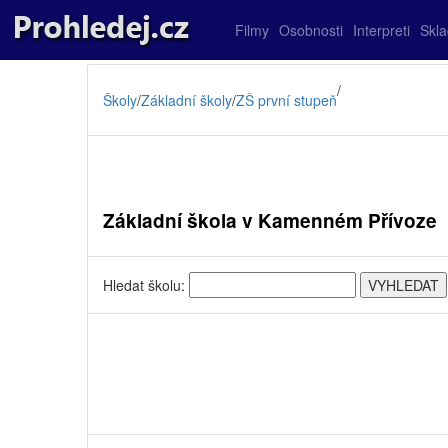
Filmy
Osobnosti
Interpreti
Skl
/
Školy
/
Základní školy
/
ZŠ první stupeň
Základní škola v Kamenném Přívoze
Hledat školu: