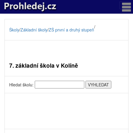
/
Školy
/
Základní školy
/
ZŠ první a druhý stupeň
7. základní škola v Kolíně
Hledat školu: