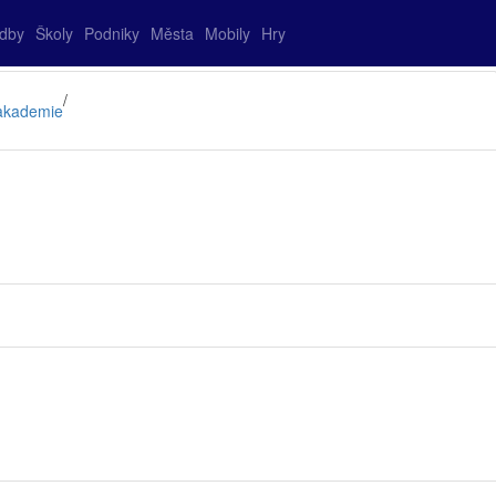
adby
Školy
Podniky
Města
Mobily
Hry
/
 akademie