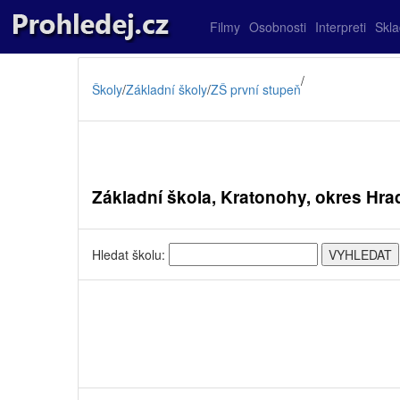
Filmy
Osobnosti
Interpreti
Skl
/
Školy
/
Základní školy
/
ZŠ první stupeň
Základní škola, Kratonohy, okres Hra
Hledat školu: