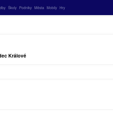
adby
Školy
Podniky
Města
Mobily
Hry
dec Králové