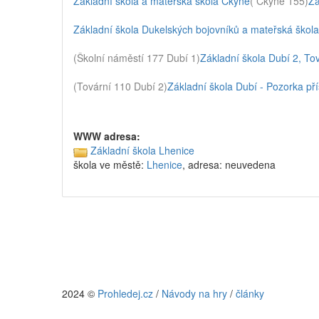
Základní škola a mateřská škola Čkyně
( Čkyně 155)
Zá
Základní škola Dukelských bojovníků a mateřská škol
(Školní náměstí 177 Dubí 1)
Základní škola Dubí 2, To
(Tovární 110 Dubí 2)
Základní škola Dubí - Pozorka př
WWW adresa:
Základní škola Lhenice
škola ve městě:
Lhenice
, adresa: neuvedena
2024 ©
Prohledej.cz
/
Návody na hry
/
články