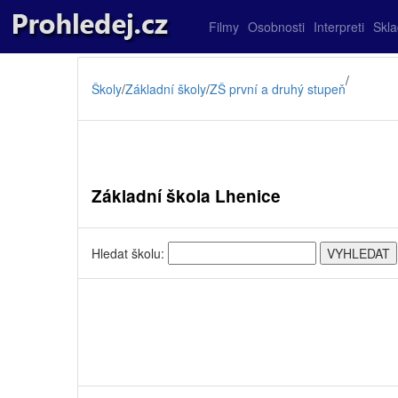
Filmy
Osobnosti
Interpreti
Skl
/
Školy
/
Základní školy
/
ZŠ první a druhý stupeň
Základní škola Lhenice
Hledat školu: