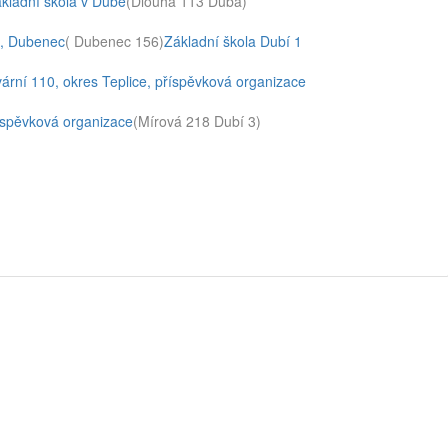
kladní škola v Dubé
(Dlouhá 113 Dubá)
a, Dubenec
( Dubenec 156)
Základní škola Dubí 1
vární 110, okres Teplice, příspěvková organizace
íspěvková organizace
(Mírová 218 Dubí 3)