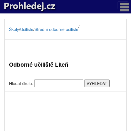
/
Školy
/
Učiliště
/
Střední odborné učiliště
Odborné učiliště Liteň
Hledat školu: