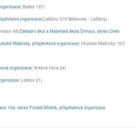
organizace
( Baška 137)
říspěvková organizace
(Lašťany 373 Bělkovice - Lašťany)
mašov 48)
Základní škol a Mateřská škola Drmoul, okres Cheb
Hluboké Mašůvky, příspěvková organizace
( Hluboké Mašůvky 157)
vková organizace
( Krásná Hora 34)
organizace
( Laškov 21)
kov 104, okres Frýdek-Místek, příspěvková organizace