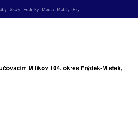
adby
Školy
Podniky
Města
Mobily
Hry
učovacím Milíkov 104, okres Frýdek-Místek,