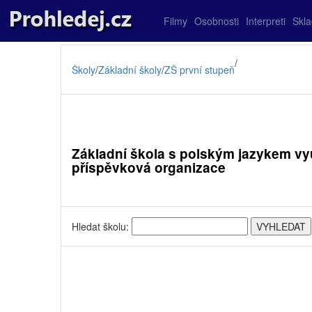
Filmy
Osobnosti
Interpreti
Skl
/
Školy
/
Základní školy
/
ZŠ první stupeň
Základní škola s polským jazykem vy
příspěvková organizace
Hledat školu: