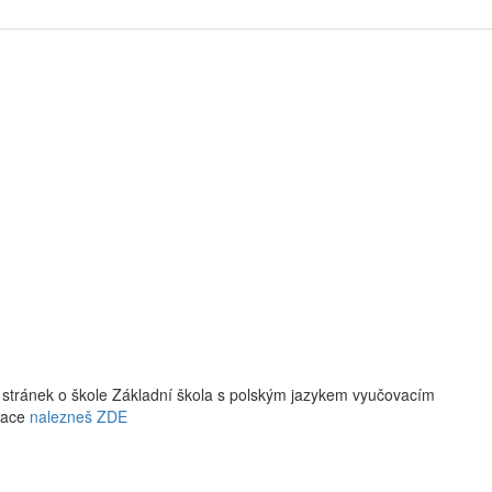
 stránek o škole Základní škola s polským jazykem vyučovacím
izace
nalezneš ZDE