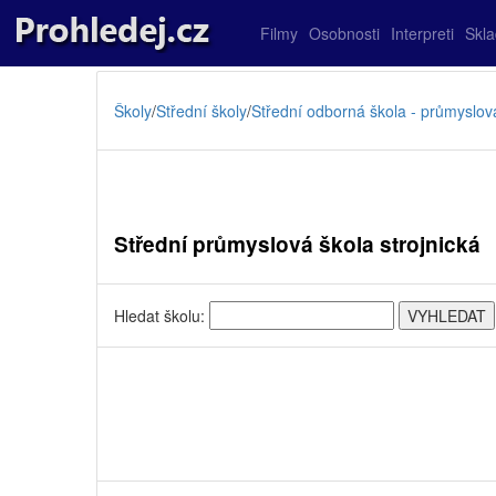
Filmy
Osobnosti
Interpreti
Skl
Školy
/
Střední školy
/
Střední odborná škola - průmyslov
Střední průmyslová škola strojnická
Hledat školu: