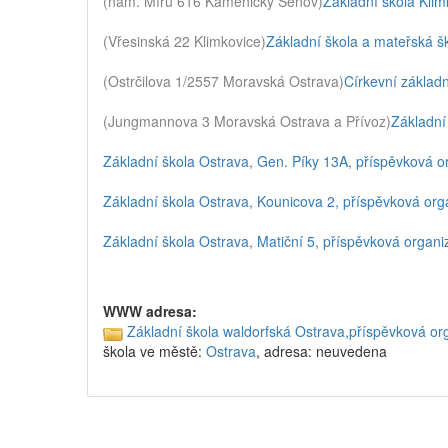
(nám. Míru 616 Kamenický Šenov)
Základní škola Klim
(Vřesinská 22 Klimkovice)
Základní škola a mateřská šk
(Ostrčilova 1/2557 Moravská Ostrava)
Církevní základn
(Jungmannova 3 Moravská Ostrava a Přívoz)
Základní
Základní škola Ostrava, Gen. Píky 13A, příspěvková o
Základní škola Ostrava, Kounicova 2, příspěvková org
Základní škola Ostrava, Matiční 5, příspěvková organi
WWW adresa:
Základní škola waldorfská Ostrava,příspěvková or
škola ve městě:
Ostrava
, adresa: neuvedena