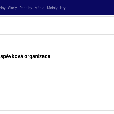
adby
Školy
Podniky
Města
Mobily
Hry
říspěvková organizace