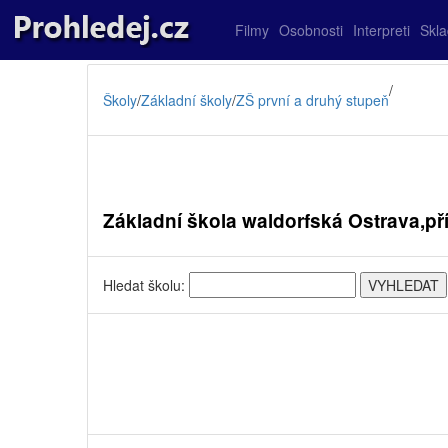
Filmy
Osobnosti
Interpreti
Skl
/
Školy
/
Základní školy
/
ZŠ první a druhý stupeň
Základní škola waldorfská Ostrava,p
Hledat školu: