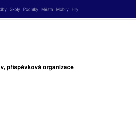
adby
Školy
Podniky
Města
Mobily
Hry
lav, příspěvková organizace