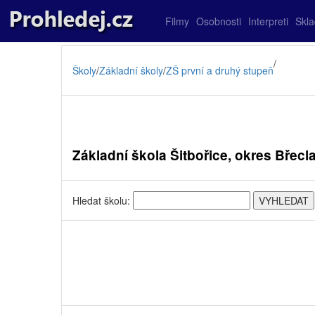
Filmy
Osobnosti
Interpreti
Skl
/
Školy
/
Základní školy
/
ZŠ první a druhý stupeň
Základní škola Šitbořice, okres Břec
Hledat školu: