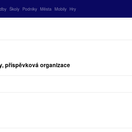
adby
Školy
Podniky
Města
Mobily
Hry
y, příspěvková organizace