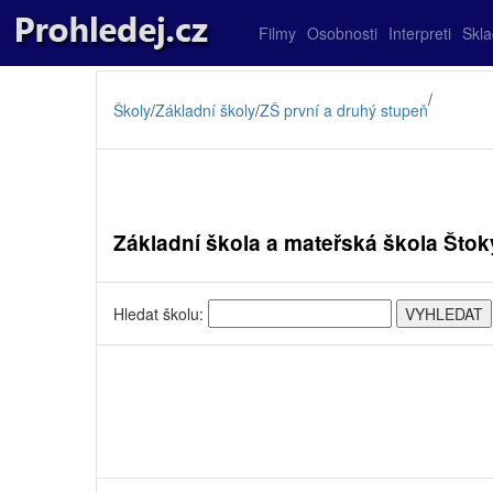
Filmy
Osobnosti
Interpreti
Skl
/
Školy
/
Základní školy
/
ZŠ první a druhý stupeň
Základní škola a mateřská škola Štok
Hledat školu: