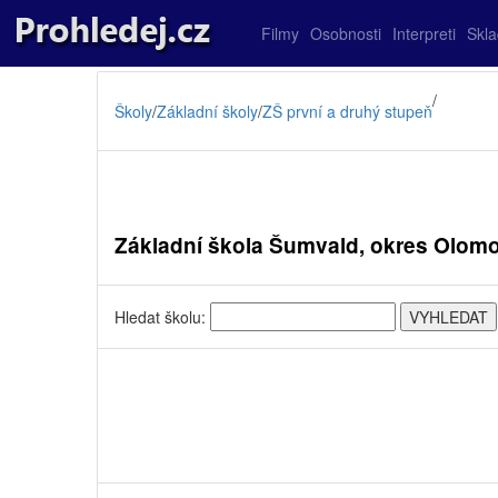
Filmy
Osobnosti
Interpreti
Skl
/
Školy
/
Základní školy
/
ZŠ první a druhý stupeň
Základní škola Šumvald, okres Olom
Hledat školu: