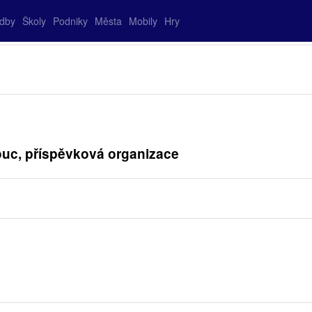
adby
Školy
Podniky
Města
Mobily
Hry
ouc, příspěvková organizace