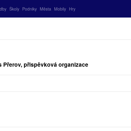
adby
Školy
Podniky
Města
Mobily
Hry
s Přerov, přispěvková organizace