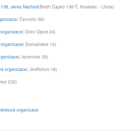
ů 138, okres Náchod
(Bratří Čapků 138 Č. Kostelec - Lhota)
rganizace
( Černotín 56)
 organizace
( Dolní Újezd 24)
 organizace
( Domaželice 13)
organizace
( Jezernice 39)
ová organizace
( Jindřichov 18)
vice 232)
spěvková organizace