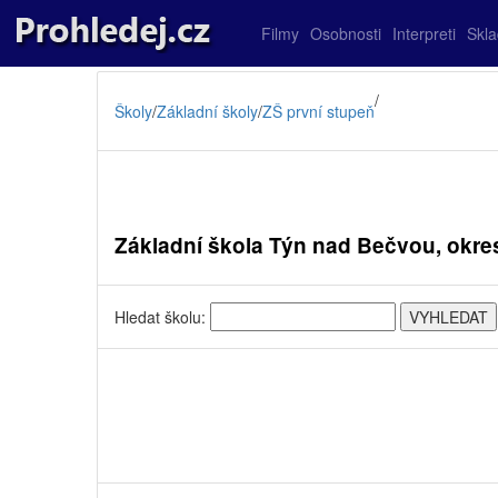
Filmy
Osobnosti
Interpreti
Skl
/
Školy
/
Základní školy
/
ZŠ první stupeň
Základní škola Týn nad Bečvou, okre
Hledat školu: