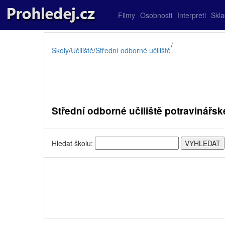
Filmy
Osobnosti
Interpreti
Skl
/
Školy
/
Učiliště
/
Střední odborné učiliště
Střední odborné učiliště potravinářsk
Hledat školu: