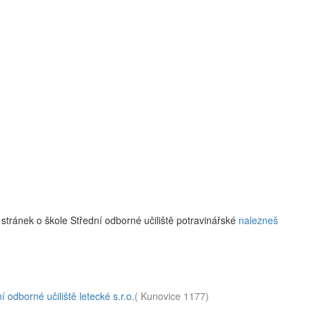
stránek o škole Střední odborné učiliště potravinářské
nalezneš
í odborné učiliště letecké s.r.o.
( Kunovice 1177)