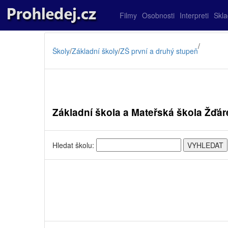
Filmy
Osobnosti
Interpreti
Skl
/
Školy
/
Základní školy
/
ZŠ první a druhý stupeň
Základní škola a Mateřská škola Žďá
Hledat školu: