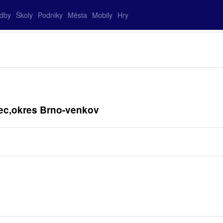
adby
Školy
Podniky
Města
Mobily
Hry
rec,okres Brno-venkov