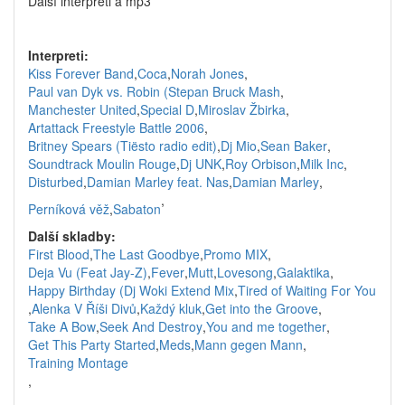
Další interpreti a mp3
Interpreti:
Kiss Forever Band
,
Coca
,
Norah Jones
,
Paul van Dyk vs. Robin (Stepan Bruck Mash
,
Manchester United
,
Special D
,
Miroslav Žbirka
,
Artattack Freestyle Battle 2006
,
Britney Spears (Tiësto radio edit)
,
Dj Mio
,
Sean Baker
,
Soundtrack Moulin Rouge
,
Dj UNK
,
Roy Orbison
,
Milk Inc
,
Disturbed
,
Damian Marley feat. Nas
,
Damian Marley
,
,
Perníková věž
,
Sabaton
Další skladby:
First Blood
,
The Last Goodbye
,
Promo MIX
,
Deja Vu (Feat Jay-Z)
,
Fever
,
Mutt
,
Lovesong
,
Galaktika
,
Happy Birthday (Dj Woki Extend Mix
,
Tired of Waiting For You
,
Alenka V Říši Divů
,
Každý kluk
,
Get into the Groove
,
Take A Bow
,
Seek And Destroy
,
You and me together
,
Get This Party Started
,
Meds
,
Mann gegen Mann
,
Training Montage
,