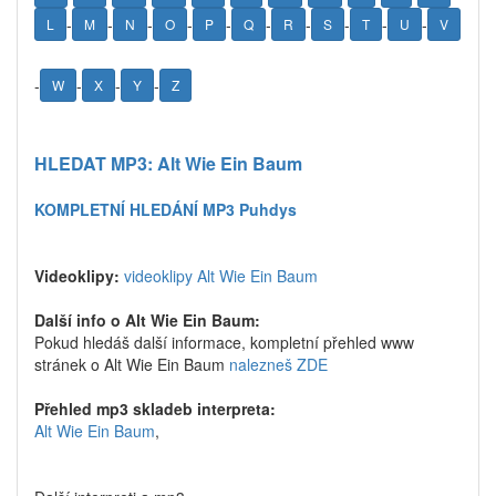
-
-
-
-
-
-
-
-
-
-
L
M
N
O
P
Q
R
S
T
U
V
-
-
-
-
W
X
Y
Z
HLEDAT MP3: Alt Wie Ein Baum
KOMPLETNÍ HLEDÁNÍ MP3 Puhdys
Videoklipy:
videoklipy Alt Wie Ein Baum
Další info o Alt Wie Ein Baum:
Pokud hledáš další informace, kompletní přehled www
stránek o Alt Wie Ein Baum
nalezneš ZDE
Přehled mp3 skladeb interpreta:
Alt Wie Ein Baum
,