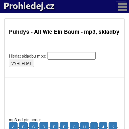
Puhdys - Alt Wie Ein Baum - mp3, skladby
Hledat skladbu mp3:
mp3 od písmene:
-
-
-
-
-
-
-
-
-
-
-
A
B
C
D
E
F
G
H
I
J
K