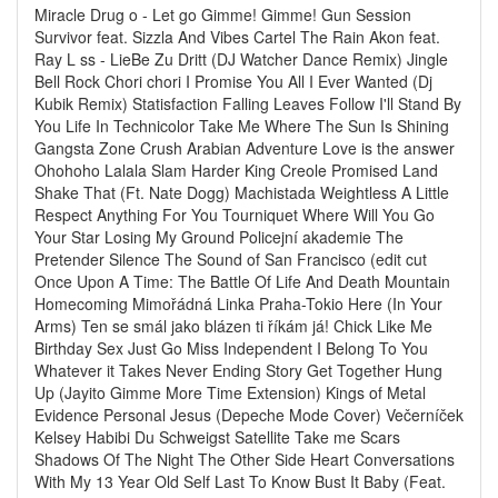
Miracle Drug o - Let go Gimme! Gimme! Gun Session
Survivor feat. Sizzla And Vibes Cartel The Rain Akon feat.
Ray L ss - LieBe Zu Dritt (DJ Watcher Dance Remix) Jingle
Bell Rock Chori chori I Promise You All I Ever Wanted (Dj
Kubik Remix) Statisfaction Falling Leaves Follow I'll Stand By
You Life In Technicolor Take Me Where The Sun Is Shining
Gangsta Zone Crush Arabian Adventure Love is the answer
Ohohoho Lalala Slam Harder King Creole Promised Land
Shake That (Ft. Nate Dogg) Machistada Weightless A Little
Respect Anything For You Tourniquet Where Will You Go
Your Star Losing My Ground Policejní akademie The
Pretender Silence The Sound of San Francisco (edit cut
Once Upon A Time: The Battle Of Life And Death Mountain
Homecoming Mimořádná Linka Praha-Tokio Here (In Your
Arms) Ten se smál jako blázen ti říkám já! Chick Like Me
Birthday Sex Just Go Miss Independent I Belong To You
Whatever it Takes Never Ending Story Get Together Hung
Up (Jayito Gimme More Time Extension) Kings of Metal
Evidence Personal Jesus (Depeche Mode Cover) Večerníček
Kelsey Habibi Du Schweigst Satellite Take me Scars
Shadows Of The Night The Other Side Heart Conversations
With My 13 Year Old Self Last To Know Bust It Baby (Feat.