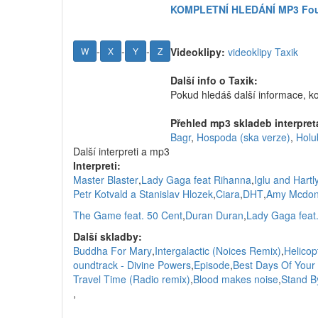
KOMPLETNÍ HLEDÁNÍ MP3 Fous
-
-
-
W
X
Y
Z
Videoklipy:
videoklipy Taxik
Další info o Taxik:
Pokud hledáš další informace, k
Přehled mp3 skladeb interpret
Bagr
,
Hospoda (ska verze)
,
Holu
Další interpreti a mp3
Interpreti:
Master Blaster
,
Lady Gaga feat Rihanna
,
Iglu and Hartl
Petr Kotvald a Stanislav Hlozek
,
Ciara
,
DHT
,
Amy Mcdon
The Game feat. 50 Cent
,
Duran Duran
,
Lady Gaga feat.
Další skladby:
Buddha For Mary
,
Intergalactic (Noices Remix)
,
Helicop
oundtrack - Divine Powers
,
Episode
,
Best Days Of Your 
Travel Time (Radio remix)
,
Blood makes noise
,
Stand B
,