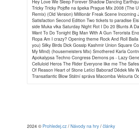
Hey Love We Sleep Forever Shadow Dancing Earthquake 
Tricky Tricky Pojďte na špeka Prague Mix 2008 (The 
Remix) (Old Version) Millionär Freak Scene Incoming
Satisfaction Second Edition Two tickets to paradise E
side Muka vlka Saturday Night Rot I Do 20 Blunts A D
Want To Do Tonight Big Man With A Gun Terorista En
Ropa Am I crazy? Opening theme Rock And Roll Baila e
you) Silky Birds Dick Gossip Kashmir Union Square Co
My Mind) (housemeisters Mix) Smothered Karla Contro
Apokalypsa Techno Congress Demons ps - Lazy Genera
Celluloid Heros The Rider Everyone like me The Saf
Of Reason Heart of Stone Letící Baboraď Dědek Me Wis
Transatlantic Blow Státní správa Macomba Velouria 
2024 ©
Prohledej.cz
/
Návody na hry
/
články