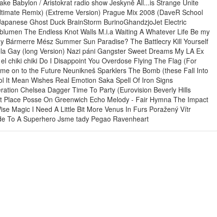
Babylon / Aristokrat radio show Jeskyně All...is Strange Unite
Ultimate Remix) (Extreme Version) Prague Mix 2008 (DaveR School
 Japanese Ghost Duck BrainStorm BurinoGhandzjoJet Electric
isblumen The Endless Knot Walls M.i.a Waiting A Whatever Life Be my
ay Bármerre Mész Summer Sun Paradise? The Battlecry Kill Yourself
ola Gay (long Version) Nazi páni Gangster Sweet Dreams My LA Ex
l chiki chiki Do I Disappoint You Overdose Flying The Flag (For
me on to the Future Neunikneš Sparklers The Bomb (these Fall Into
l It Mean Wishes Real Emotion Saka Spell Of Iron Signs
tion Chelsea Dagger Time To Party (Eurovision Beverly Hills
est Place Posse On Greenwich Echo Melody - Fair Hymna The Impact
e Magic I Need A Little Bit More Venus In Furs Poražený Vítr
Ode To A Superhero Jsme tady Pegao Ravenheart