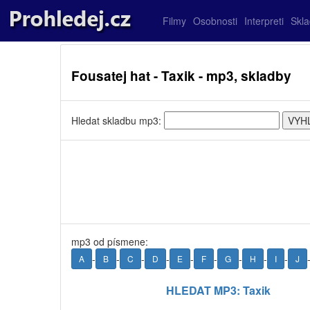
Filmy
Osobnosti
Interpreti
Skl
Fousatej hat - Taxik - mp3, skladby
Hledat skladbu mp3:
mp3 od písmene:
-
-
-
-
-
-
-
-
-
A
B
C
D
E
F
G
H
I
J
HLEDAT MP3: Taxik