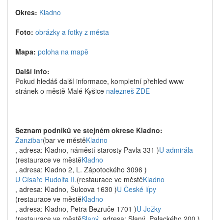
Okres:
Kladno
Foto:
obrázky a fotky z města
Mapa:
poloha na mapě
Další info:
Pokud hledáš další informace, kompletní přehled www
stránek o městě Malé Kyšice
nalezneš ZDE
Seznam podniků ve stejném okrese Kladno:
Zanzibar
(bar ve městě
Kladno
, adresa: Kladno, náměstí starosty Pavla 331 )
U admirála
(restaurace ve městě
Kladno
, adresa: Kladno 2, L. Zápotockého 3096 )
U Císaře Rudolfa II.
(restaurace ve městě
Kladno
, adresa: Kladno, Šulcova 1630 )
U České lípy
(restaurace ve městě
Kladno
, adresa: Kladno, Petra Bezruče 1701 )
U Jožky
(restaurace ve městě
Slaný
, adresa: Slaný, Palackého 200 )