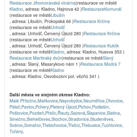
Restaurace Jihomoravská vinárna
(restaurace ve městě
Kladno
, adresa: Kladno, Hajnova 42 )
RestauraceKomunál
(restaurace ve městě
Libušín
, adresa: Libušín, Prokopská 66 )
Restaurace Krčma
(restaurace ve městě
Unhošť
, adresa: Unhošť, Červený Újezd 280 )
Restaurace Krčma
(restaurace ve městě
Unhošť
, adresa: Unhošť, Červený Újezd 280 )
Restaurace Kuklík
(restaurace ve městě
Kladno
, adresa: Kladno, Husova 353 )
Restaurace Martinský dvůr
(restaurace ve městě
Slaný
, adresa: Slaný, Masarykovo nám 1 )
Restaurace Modrá 7
(restaurace ve městě
Kladno
, adresa: Kladno, Osvobození pol. vězňů 341 )
Další města ve stejném okrese Kladno:
Malé Přítočno
,
Malíkovice
,
Neprobylice
,
Neuměřice
,
Otvovice
,
Páleč
,
Pavlov
,
Pchery
,
Pletený Újezd
,
Plchov
,
Podlešín
,
Poštovice
,
Pozdeň
,
Přelíc
,
Řisuty
,
Sazená
,
Šlapanice
,
Slatina
,
Smečno
,
Stehelčeves
,
Stochov
,
Stradonice
,
Studeněves
,
Svárov
,
Svinařov
,
Třebichovice
,
Třebíz
,
Třebusice
,
Tuchlovice
,
Tuřany
,