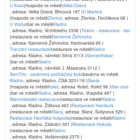
U Kosů
(hospoda ve městě
Velká Dobrá
, adresa: Velká Dobrá, Březová 187 )
U Martina
(hospoda ve městě
Zlonice
, adresa: Zlonice, Dvořákova 68 )
U Vraha
(bar ve městě
Kladno
, adresa: Kladno, Vrchlického 2338 )
Tesino - restaurace - bar
(restaurace ve městě
Kamenné Žehrovice
, adresa: Kamenné Žehrovice, Karlovarská 69 )
Tranzitní restaurace
(restaurace ve městě
Kladno
, adresa: Kladno, náměstí Sítná 3113 )
Samanthabar
(bar ve městě
Kladno
, adresa: Kladno, náměstí J. Masaryka 3112 )
SemTrio - soukromý počítačový klub
(kavárna ve městě
Kladno
, adresa: Kladno, ČSA 3231/18 )
Slavia
(hospoda ve městě
Koleč
, adresa: Koleč, Koleč 96 )
Star club
(bar ve městě
Kladno
, adresa: Kladno, Vrapická 467 )
Staroměstská restaurace
(restaurace ve městě
Kladno
, adresa: Kladno, Žižkova 463 )
Restaurace Hamburk
(restaurace ve městě
Slaný
, adresa: Slaný, Šultysova 529 )
Restaurace Havířská hospoda
(restaurace ve městě
Kladno
, adresa: Kladno, Zádušní 351 )
Restaurace Hvězda
(restaurace ve městě
Kladno
, adresa: Kladno, Vodárenská 2375 )