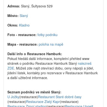
Adresa:
Slaný, Šultysova 529
Město:
Slaný
Okres:
Kladno
Foto - restaurace:
fotky podniku
Mapa - restaurace:
poloha na mapě
Další info o Restaurace Hamburk:
Pokud hledáš další informace, kompletní přehled www
stránek o podniku Restaurace Hamburk Slaný
nalezneš
ZDE
. Můžeš zde najít otevírací dobu, ceny nápojů a jídel,
jídelní lístek, kontakty pro rezervace v Restaurace Hamburk
a další užitečné informace.
Seznam podniků ve městě Slaný:
U Jožky
(restaurace)
Restaurant Staré dobré časy
(restaurace)
Restaurace Zlatý Kapr
(restaurace)
Restaurace Zimní stadion
(restaurace)
Restaurace Ungelt