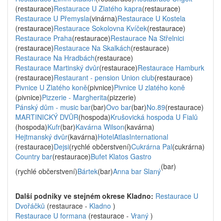
(restaurace)
Restaurace U Zlatého kapra
(restaurace)
Restaurace U Přemysla
(vinárna)
Restaurace U Kostela
(restaurace)
Restaurace Sokolovna Kvíček
(restaurace)
Restaurace Praha
(restaurace)
Restaurace Na Střelnici
(restaurace)
Restaurace Na Skalkách
(restaurace)
Restaurace Na Hradbách
(restaurace)
Restaurace Martinský dvůr
(restaurace)
Restaurace Hamburk
(restaurace)
Restaurant - pension Union club
(restaurace)
Pivnice U Zlatého koně
(pivnice)
Pivnice U zlatého koně
(pivnice)
Pizzerie - Margherita
(pizzerie)
Pánský dům - music bar
(bar)
Ovo bar
(bar)
No.89
(restaurace)
MARTINICKÝ DVŮR
(hospoda)
Krušovická hospoda U Fialů
(hospoda)
Kufr
(bar)
Kavárna Wilson
(kavárna)
Hejtmanský dvůr
(kavárna)
HotelAtlasInternational
(restaurace)
Dejsi
(rychlé občerstvení)
Cukrárna Pal
(cukrárna)
Country bar
(restaurace)
Bufet Klatos Gastro
(bar)
(rychlé občerstvení)
Bártek
(bar)
Anna bar Slaný
Další podniky ve stejném okrese Kladno:
Restaurace U
Dvořáčků
(restaurace -
Kladno
)
Restaurace U formana
(restaurace -
Vraný
)