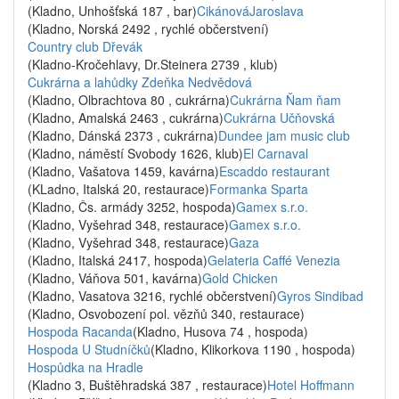
(Kladno, Unhošťská 187 , bar)
CikánováJaroslava
(Kladno, Norská 2492 , rychlé občerstvení)
Country club Dřevák
(Kladno-Kročehlavy, Dr.Steinera 2739 , klub)
Cukrárna a lahůdky Zdeňka Nedvědová
(Kladno, Olbrachtova 80 , cukrárna)
Cukrárna Ňam ňam
(Kladno, Amalská 2463 , cukrárna)
Cukrárna Učňovská
(Kladno, Dánská 2373 , cukrárna)
Dundee jam music club
(Kladno, náměstí Svobody 1626, klub)
El Carnaval
(Kladno, Vašatova 1459, kavárna)
Escaddo restaurant
(KLadno, Italská 20, restaurace)
Formanka Sparta
(Kladno, Čs. armády 3252, hospoda)
Gamex s.r.o.
(Kladno, Vyšehrad 348, restaurace)
Gamex s.r.o.
(Kladno, Vyšehrad 348, restaurace)
Gaza
(Kladno, Italská 2417, hospoda)
Gelateria Caffé Venezia
(Kladno, Váňova 501, kavárna)
Gold Chicken
(Kladno, Vasatova 3216, rychlé občerstvení)
Gyros Sindibad
(Kladno, Osvobození pol. vězňů 340, restaurace)
Hospoda Racanda
(Kladno, Husova 74 , hospoda)
Hospoda U Studníčků
(Kladno, Klikorkova 1190 , hospoda)
Hospůdka na Hradle
(Kladno 3, Buštěhradská 387 , restaurace)
Hotel Hoffmann