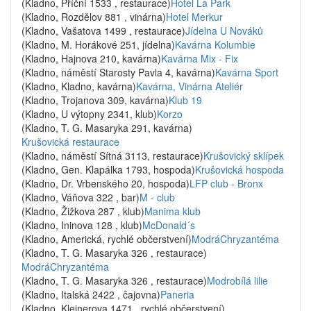
(Kladno, Příční 1533 , restaurace)
Hotel La Park
(Kladno, Rozdělov 881 , vinárna)
Hotel Merkur
(Kladno, Vašatova 1499 , restaurace)
Jídelna U Nováků
(Kladno, M. Horákové 251, jídelna)
Kavárna Kolumbie
(Kladno, Hajnova 210, kavárna)
Kavárna Mix - Fix
(Kladno, náměstí Starosty Pavla 4, kavárna)
Kavárna Sport
(Kladno, Kladno, kavárna)
Kavárna, Vinárna Ateliér
(Kladno, Trojanova 309, kavárna)
Klub 19
(Kladno, U výtopny 2341, klub)
Korzo
(Kladno, T. G. Masaryka 291, kavárna)
Krušovická restaurace
(Kladno, náměstí Sítná 3113, restaurace)
Krušovický sklípek
(Kladno, Gen. Klapálka 1793, hospoda)
Krušovická hospoda
(Kladno, Dr. Vrbenského 20, hospoda)
LFP club - Bronx
(Kladno, Váňova 322 , bar)
M - club
(Kladno, Žižkova 287 , klub)
Manima klub
(Kladno, Ininova 128 , klub)
McDonald´s
(Kladno, Americká, rychlé občerstvení)
ModráChryzantéma
(Kladno, T. G. Masaryka 326 , restaurace)
ModráChryzantéma
(Kladno, T. G. Masaryka 326 , restaurace)
Modrobílá lilie
(Kladno, Italská 2422 , čajovna)
Paneria
(Kladno, Kleinerova 1471 , rychlé občerstvení)