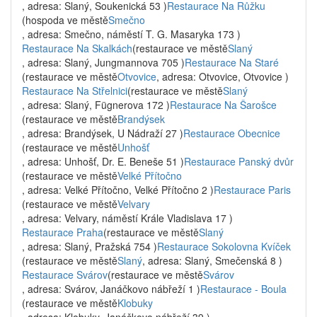
, adresa: Slaný, Soukenická 53 )
Restaurace Na Růžku
(hospoda ve městě
Smečno
, adresa: Smečno, náměstí T. G. Masaryka 173 )
Restaurace Na Skalkách
(restaurace ve městě
Slaný
, adresa: Slaný, Jungmannova 705 )
Restaurace Na Staré
(restaurace ve městě
Otvovice
, adresa: Otvovice, Otvovice )
Restaurace Na Střelnici
(restaurace ve městě
Slaný
, adresa: Slaný, Fügnerova 172 )
Restaurace Na Šarošce
(restaurace ve městě
Brandýsek
, adresa: Brandýsek, U Nádraží 27 )
Restaurace Obecnice
(restaurace ve městě
Unhošť
, adresa: Unhošť, Dr. E. Beneše 51 )
Restaurace Panský dvůr
(restaurace ve městě
Velké Přítočno
, adresa: Velké Přítočno, Velké Přítočno 2 )
Restaurace Paris
(restaurace ve městě
Velvary
, adresa: Velvary, náměstí Krále Vladislava 17 )
Restaurace Praha
(restaurace ve městě
Slaný
, adresa: Slaný, Pražská 754 )
Restaurace Sokolovna Kvíček
(restaurace ve městě
Slaný
, adresa: Slaný, Smečenská 8 )
Restaurace Svárov
(restaurace ve městě
Svárov
, adresa: Svárov, Janáčkovo nábřeží 1 )
Restaurace - Boula
(restaurace ve městě
Klobuky