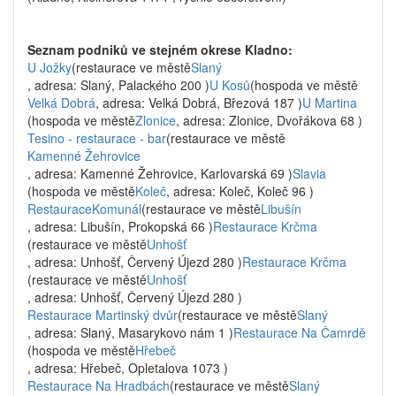
Seznam podniků ve stejném okrese Kladno:
U Jožky
(restaurace ve městě
Slaný
, adresa: Slaný, Palackého 200 )
U Kosů
(hospoda ve městě
Velká Dobrá
, adresa: Velká Dobrá, Březová 187 )
U Martina
(hospoda ve městě
Zlonice
, adresa: Zlonice, Dvořákova 68 )
Tesino - restaurace - bar
(restaurace ve městě
Kamenné Žehrovice
, adresa: Kamenné Žehrovice, Karlovarská 69 )
Slavia
(hospoda ve městě
Koleč
, adresa: Koleč, Koleč 96 )
RestauraceKomunál
(restaurace ve městě
Libušín
, adresa: Libušín, Prokopská 66 )
Restaurace Krčma
(restaurace ve městě
Unhošť
, adresa: Unhošť, Červený Újezd 280 )
Restaurace Krčma
(restaurace ve městě
Unhošť
, adresa: Unhošť, Červený Újezd 280 )
Restaurace Martinský dvůr
(restaurace ve městě
Slaný
, adresa: Slaný, Masarykovo nám 1 )
Restaurace Na Čamrdě
(hospoda ve městě
Hřebeč
, adresa: Hřebeč, Opletalova 1073 )
Restaurace Na Hradbách
(restaurace ve městě
Slaný