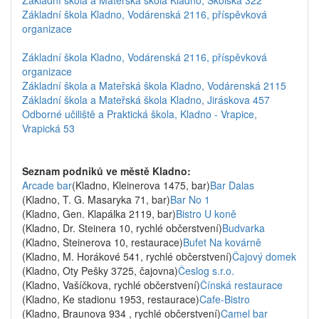
Základní škola a Mateřská škola Kladno, Školská 322
Základní škola Kladno, Vodárenská 2116, příspěvková
organizace
Základní škola Kladno, Vodárenská 2116, příspěvková
organizace
Základní škola a Mateřská škola Kladno, Vodárenská 2115
Základní škola a Mateřská škola Kladno, Jiráskova 457
Odborné učiliště a Praktická škola, Kladno - Vrapice,
Vrapická 53
Seznam podniků ve městě Kladno:
Arcade bar
(Kladno, Kleinerova 1475, bar)
Bar Dalas
(Kladno, T. G. Masaryka 71, bar)
Bar No 1
(Kladno, Gen. Klapálka 2119, bar)
Bistro U koně
(Kladno, Dr. Steinera 10, rychlé občerstvení)
Budvarka
(Kladno, Steinerova 10, restaurace)
Bufet Na kovárně
(Kladno, M. Horákové 541, rychlé občerstvení)
Čajový domek
(Kladno, Oty Pešky 3725, čajovna)
Česlog s.r.o.
(Kladno, Vašíčkova, rychlé občerstvení)
Čínská restaurace
(Kladno, Ke stadionu 1953, restaurace)
Cafe-Bistro
(Kladno, Braunova 934 , rychlé občerstvení)
Camel bar