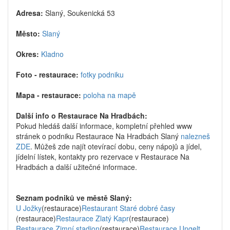
Adresa:
Slaný, Soukenická 53
Město:
Slaný
Okres:
Kladno
Foto - restaurace:
fotky podniku
Mapa - restaurace:
poloha na mapě
Další info o Restaurace Na Hradbách:
Pokud hledáš další informace, kompletní přehled www
stránek o podniku Restaurace Na Hradbách Slaný
nalezneš
ZDE
. Můžeš zde najít otevírací dobu, ceny nápojů a jídel,
jídelní lístek, kontakty pro rezervace v Restaurace Na
Hradbách a další užitečné informace.
Seznam podniků ve městě Slaný:
U Jožky
(restaurace)
Restaurant Staré dobré časy
(restaurace)
Restaurace Zlatý Kapr
(restaurace)
Restaurace Zimní stadion
(restaurace)
Restaurace Ungelt