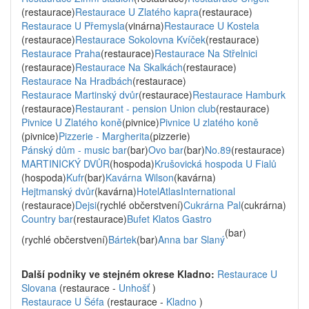
(restaurace)
Restaurace U Zlatého kapra
(restaurace)
Restaurace U Přemysla
(vinárna)
Restaurace U Kostela
(restaurace)
Restaurace Sokolovna Kvíček
(restaurace)
Restaurace Praha
(restaurace)
Restaurace Na Střelnici
(restaurace)
Restaurace Na Skalkách
(restaurace)
Restaurace Na Hradbách
(restaurace)
Restaurace Martinský dvůr
(restaurace)
Restaurace Hamburk
(restaurace)
Restaurant - pension Union club
(restaurace)
Pivnice U Zlatého koně
(pivnice)
Pivnice U zlatého koně
(pivnice)
Pizzerie - Margherita
(pizzerie)
Pánský dům - music bar
(bar)
Ovo bar
(bar)
No.89
(restaurace)
MARTINICKÝ DVŮR
(hospoda)
Krušovická hospoda U Fialů
(hospoda)
Kufr
(bar)
Kavárna Wilson
(kavárna)
Hejtmanský dvůr
(kavárna)
HotelAtlasInternational
(restaurace)
Dejsi
(rychlé občerstvení)
Cukrárna Pal
(cukrárna)
Country bar
(restaurace)
Bufet Klatos Gastro
(bar)
(rychlé občerstvení)
Bártek
(bar)
Anna bar Slaný
Další podniky ve stejném okrese Kladno:
Restaurace U
Slovana
(restaurace -
Unhošť
)
Restaurace U Šéfa
(restaurace -
Kladno
)